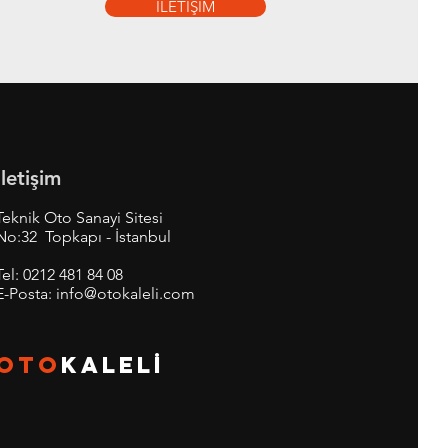
İLETİŞİM
İletişim
Teknik Oto Sanayi Sitesi
No:32 Topkapı - İstanbul
Tel:
0212 481 84 08
E-Posta:
info@otokaleli.com
OTO
KALEL
İ