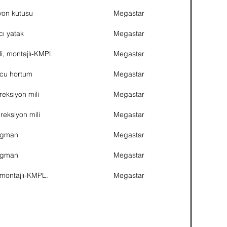
yon kutusu
Megastar
cı yatak
Megastar
li, montajlı-KMPL
Megastar
cu hortum
Megastar
reksiyon mili
Megastar
reksiyon mili
Megastar
gman
Megastar
gman
Megastar
 montajlı-KMPL.
Megastar