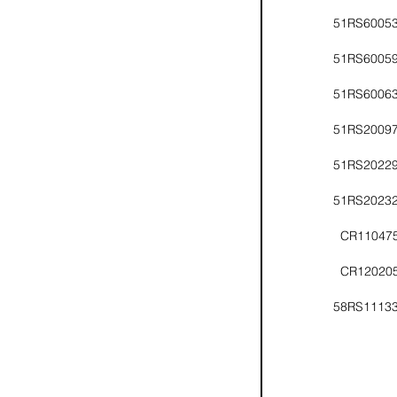
51RS6005
51RS6005
51RS6006
51RS2009
51RS2022
51RS2023
CR11047
CR12020
58RS1113