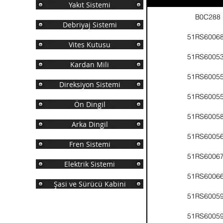
Yakıt Sistemi
B0C288
Debriyaj Sistemi
51RS6006
Vites Kutusu
51RS6005
Kardan Mili
51RS6005
Direksiyon Sistemi
51RS6005
Ön Dingil
51RS6005
Arka Dingil
51RS6005
Fren Sistemi
51RS6006
Elektrik Sistemi
51RS6006
Şasi ve Sürücü Kabini
51RS6005
51RS6005