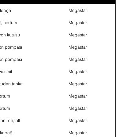
lepçe
Megastar
t, hortum
Megastar
yon kutusu
Megastar
yon pompası
Megastar
yon pompası
Megastar
ıcı mil
Megastar
tudan tanka
Megastar
ortum
Megastar
ortum
Megastar
on mili, alt
Megastar
 kapağı
Megastar