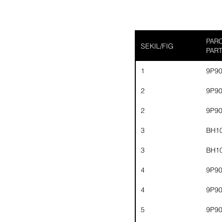
PARC
SEKIL/FIG
PAR
1
9P9
2
9P9
2
9P9
3
BH1
3
BH1
4
9P9
4
9P9
5
9P9