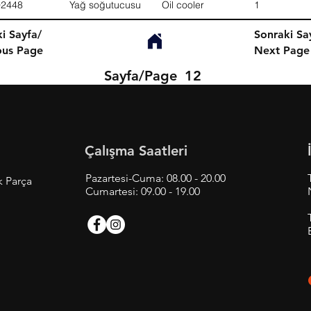
02448
Yağ soğutucusu
Oil cooler
1
i Sayfa/
Sonraki Sa
ous Page
Next Page
Sayfa/Page
12
Çalışma Saatleri
Pazartesi-Cuma: 08.00 - 20.00
k Parça
Cumartesi: 09.00 - 19.00