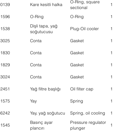
O-Ring, square
00139
Kare kesitli halka
1
sectional
01596
O-Ring
O-Ring
1
Dişli tapa, yağ
01538
Plug-Oil cooler
1
soğutucusu
03025
Conta
Gasket
1
01830
Conta
Gasket
1
01829
Conta
Gasket
1
03024
Conta
Gasket
1
02451
Yağ filtre başlığı
Oil filter cap
1
01575
Yay
Spring
1
16242
Yay, yağ soğutucu
Spring, oil cooling
1
Basınç ayar
Pressure regulator
01545
1
plancırı
plunger