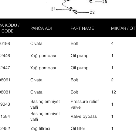
A KODU /
PARCA ADI
PART NAME
MIKTAR / QT
T CODE
00198
Cıvata
Bolt
4
02446
Yağ pompası
Oil pump
1
02447
Yağ pompası
Oil pump
1
08061
Cıvata
Bolt
2
08081
Cıvata
Bolt
12
Basınç emniyet
Pressure relief
09043
1
valfi
valve
Basınç emniyet
01584
Valve bypass
1
valfi
02452
Yağ filtresi
Oil filter
1