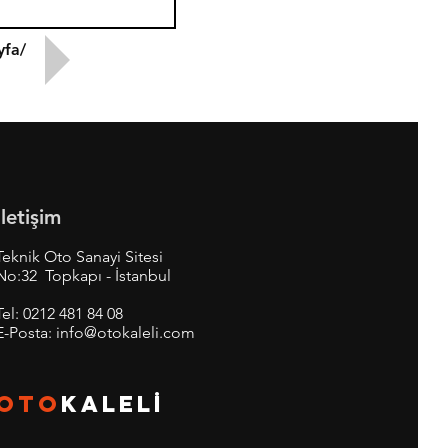
yfa/
İletişim
Teknik Oto Sanayi Sitesi
No:32 Topkapı - İstanbul
Tel:
0212 481 84 08
E-Posta:
info@otokaleli.com
OTO
KALEL
İ