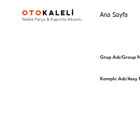
OTO
KALEL
İ
Ana Sayfa
Yedek Parça & Kaporta Aksamı
Grup Adı/Grou
Komple Adı/Assy