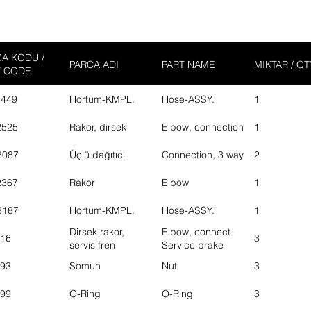
A KODU /
PARCA ADI
PART NAME
MIKTAR / QT
T CODE
3449
Hortum-KMPL.
Hose-ASSY.
1
2525
Rakor, dirsek
Elbow, connection
1
8087
Üçlü dağıtıcı
Connection, 3 way
2
2367
Rakor
Elbow
1
8187
Hortum-KMPL.
Hose-ASSY.
1
Dirsek rakor,
Elbow, connect-
16
3
servis fren
Service brake
93
Somun
Nut
3
99
O-Ring
O-Ring
3