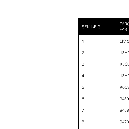
PARC
SEKIL/FIG
PAR
1
5K1
2
13H
3
K5C
4
13H
5
K0C
6
9459
7
9458
8
9470