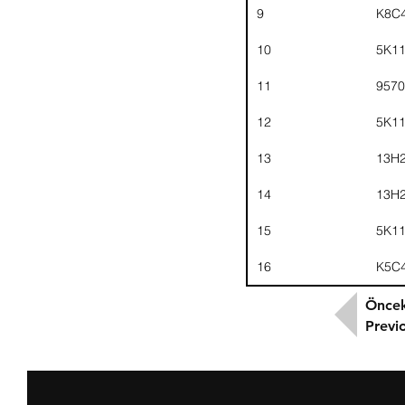
9
K8C
10
5K1
11
9570
12
5K1
13
13H
14
13H
15
5K1
16
K5C
Öncek
Previ