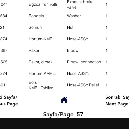
Exhaust brake
4044
Egzoz fren valfi
1
valve
1684
Rondela
Washer
1
21
Somun
Nut
1
1874
Hortum-KMPL.
Hose-ASSY.
1
2367
Rakor
Elbow
1
2525
Rakor, dirsek
Elbow, connection
1
1274
Hortum-KMPL.
Hose-ASSY.
1
Boru-
4011
Hose-ASSY.Relief
1
KMPL.Tahliye
i Sayfa/
Sonraki Sa
ous Page
Next Page
Sayfa/Page
57