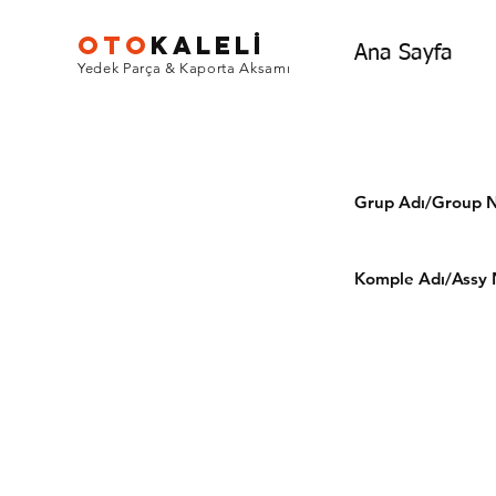
OTO
KALEL
İ
Ana Sayfa
Yedek Parça & Kaporta Aksamı
Grup Adı/Grou
Komple Adı/Assy