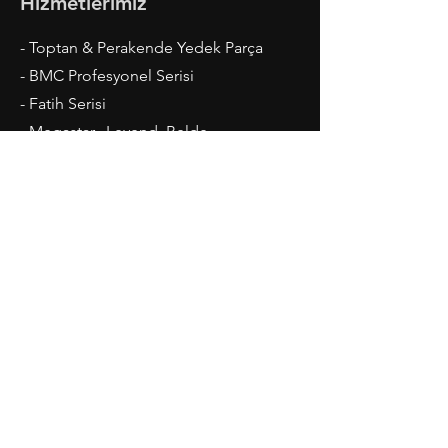
Hizmetlerimiz
- Toptan & Perakende Yedek Parça
- BMC Profesyonel Serisi
- Fatih Serisi
- Megastar, Levend, Belde
- Ford Cargo Serisi
- Madeni Yaglar ve Kaporta
Çalışma Saatleri
Pazartesi-Cuma: 08.00 - 20.00
Cumartesi: 09.00 - 19.00
İletişim
Teknik Oto Sanayi Sitesi