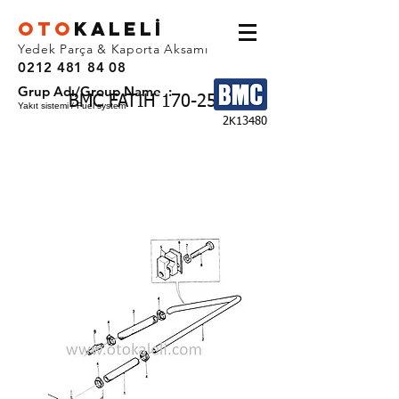
OTO
KALEL
İ
Yedek Parça & Kaporta Aksamı
0212 481 84 08
Grup Adı/Group Name :
BMC FATIH 170-25
Yakıt sistemi / Fuel system
2K13480