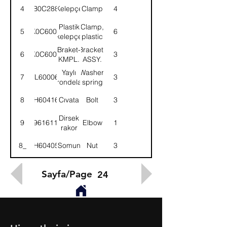
4
B0C288
Kelepçe
Clamp
4
Plastik
Clamp,
5
K0C6000
6
kelepçe
plastic
Braket-
Bracket-
6
K0C6001
3
KMPL.
ASSY.
Yaylı
Washer,
7
WL600062
3
rondela
spring
8
BH604161
Cıvata
Bolt
3
Dirsek
9
961611
Elbow
1
rakor
8_
NH604051
Somun
Nut
3
Sayfa/Page
24