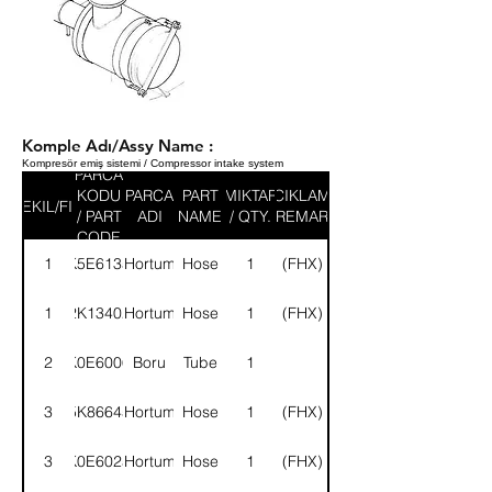
Komple Adı/Assy Name :
Kompresör emiş sistemi / Compressor intake system
PARCA
KODU
PARCA
PART
MIKTAR
ACIKLAMA
SEKIL/FIG
/ PART
ADI
NAME
/ QTY.
/ REMARK
CODE
1
K5E6135
Hortum
Hose
1
(FHX)
1
2K13402
Hortum
Hose
1
(FHX)
2
K0E6006
Boru
Tube
1
3
5K86645
Hortum
Hose
1
(FHX)
3
K0E6025
Hortum
Hose
1
(FHX)