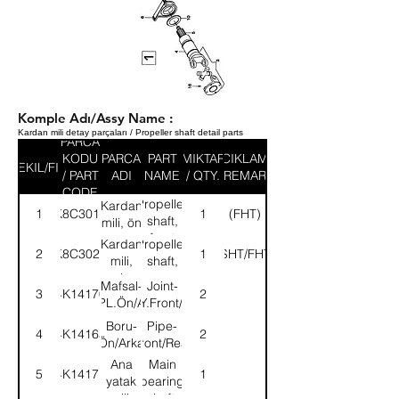
Komple Adı/Assy Name :
Kardan mili detay parçaları / Propeller shaft detail parts
PARCA
KODU
PARCA
PART
MIKTAR
ACIKLAMA
SEKIL/FIG
/ PART
ADI
NAME
/ QTY.
/ REMARK
CODE
Propeller
Kardan
1
K8C3019
1
(FHT)
shaft,
mili, ön
front
Kardan
Propeller
2
K8C3020
1
(SHT/FHT)
mili,
shaft,
arka
rear
Mafsal-
Joint-
3
4K14170
2
KMPL.Ön/Arka
ASSY.Front/Rear
Boru-
Pipe-
4
4K14165
2
Ön/Arka
Front/Rear
Ana
Main
5
4K14171
1
yatak
bearing
mili,
shaft,