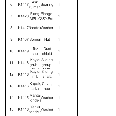
Askı
6
4K14172
Bearing
1
ön
front
rulmanı
Flanş-
Flange-
7
4K14236
1
KMPL.Ön
ASSY.Front
8
4K14174
Rondela
Washer
1
9
4K14078
Somun
Nut
1
Toz
Dust
10
4K14198
1
sacı
shield
Kayıcı
Sliding
11
4K14169
1
grubu-
group-
KMPL.Arka
ASSY.
Kayıcı
Sliding
12
4K14168
1
mil,
shaft,
arka
rear
Kapak,
Cover,
13
4K14164
1
arka
rear
Mantar
14
4K14156
Washer
1
rondela
Yarıklı
15
4K14167
Washer
1
rondela