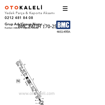
OTO
KALEL
İ
Yedek Parça & Kaporta Aksamı
0212 481 84 08
Grup Adı/Group Name :
BMC FATIH 170-25
Kardan milleri / Propeller shafts
4K61499A