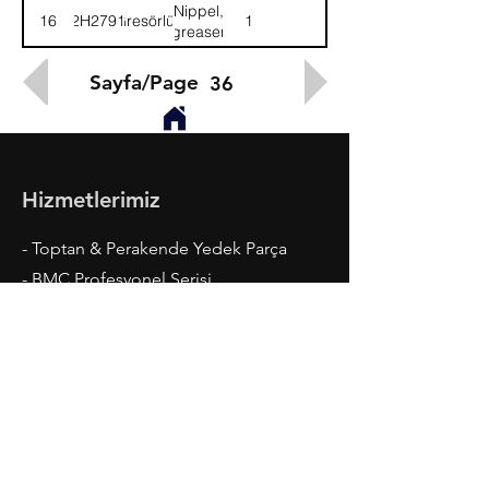
Nippel,
16
2H2791
Gresörlük
1
greaser
Sayfa/Page
36
Hizmetlerimiz
- Toptan & Perakende Yedek Parça
- BMC Profesyonel Serisi
- Fatih Serisi
- Megastar, Levend, Belde
- Ford Cargo Serisi
- Madeni Yaglar ve Kaporta