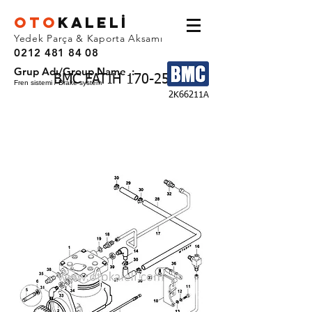
OTO
KALEL
İ
Yedek Parça & Kaporta Aksamı
0212 481 84 08
Grup Adı/Group Name :
BMC FATIH 170-25
Fren sistemi / Brake system
2K66211A