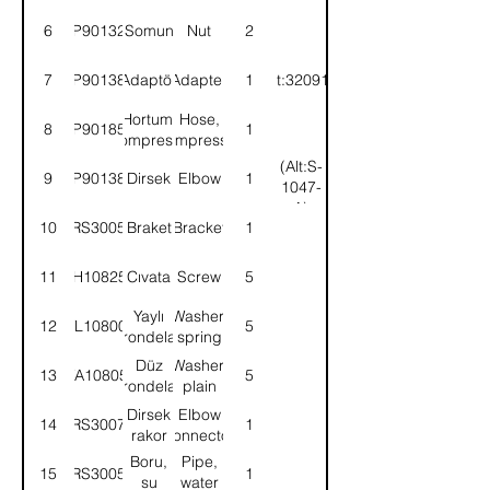
6
9P901320
Somun
Nut
2
7
9P901385
Adaptör
Adapter
1
(Alt:320918)
Hortum,
Hose,
8
9P901852
1
kompresör
compressor
(Alt:S-
9
9P901386
Dirsek
Elbow
1
1047-
A)
10
57RS300500
Braket
Bracket
1
11
SH108251
Cıvata
Screw
5
Yaylı
Washer,
12
WL108002
5
rondela
spring
Düz
Washer,
13
WA108051
5
rondela
plain
Dirsek
Elbow
14
57RS300770
1
rakor
connector
Boru,
Pipe,
15
57RS300505
1
su
water