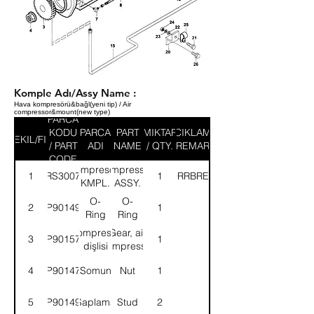
Komple Adı/Assy Name :
Hava kompresörü&bağl(yeni tip) / Air
compressor&mount(new type)
PARCA
KODU
PARCA
PART
MIKTAR
ACIKLAMA
SEKIL/FIG
/ PART
ADI
NAME
/ QTY.
/ REMARK
CODE
Kompresör-
Compressor-
1
57RS300781
(KNORRBREMSE)
1
KMPL.
ASSY.
O-
O-
2
9P901497
1
Ring
Ring
Kompresör
Gear, air
3
9P901570
1
dişlisi
compressor
4
9P901479
Somun
Nut
1
5
9P901491
Saplama
Stud
2