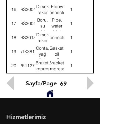
çıkış
outer
Dirsek
Elbow
16
57RS300499
1
rakor
connector
Boru,
Pipe,
17
57RS300495
1
su
water
giriş
inlet
Dirsek
18
57RS301384
Connector
1
rakor
Conta,
Gasket,
19
51K3811
1
yağ
oil
soğutma
cooling
Braket,
Bracket,
20
2K11278
1
adaptörü
adapter
kompresör
compressor
Sayfa/Page
69
Hizmetlerimiz
- Toptan & Perakende Yedek Parça
- BMC Profesyonel Serisi