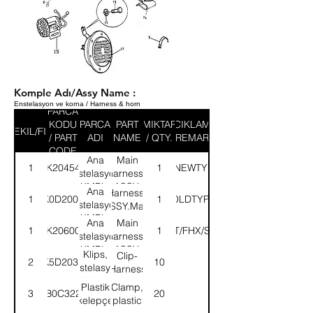
Komple Adı/Assy Name :
Enstelasyon ve korna / Harness & horn
PARCA
KODU
PARCA
PART
MIKTAR
ACIKLAMA
SEKIL/FIG
/ PART
ADI
NAME
/ QTY.
/ REMARK
CODE
Ana
Main
1
3K204540
YENİTİP/NEWTYPE(FDT/F
1
enstelasyon-
harness-
KMPL.
ASSY.
Ana
Harness-
1
K0D2001
ESKİTİP/OLDTYPE(FDT/FD
1
enstelasyon-
ASSY.Main
KMPL.
Ana
Main
1
3K206000
1
(FHT/FHX/SHT)
enstelasyon-
harness-
KMPL.
ASSY.
Klips,
Clip-
2
K5D2036
10
enstelasyon
Harness
tutucu
Plastik
Clamp,
3
B0C322
20
kelepçe
plastic