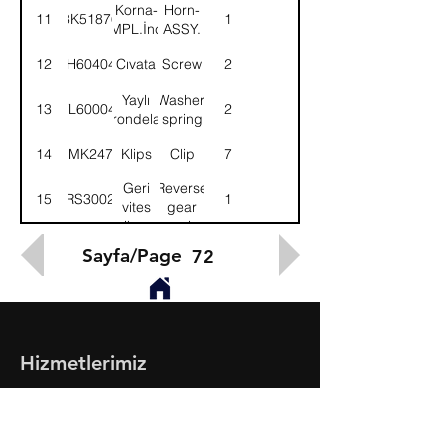
Korna-
Horn-
11
3K51876
1
KMPL.İnce
ASSY.
12
SH604041
Cıvata
Screw
2
Yaylı
Washer,
13
WL600042
2
rondela
spring
14
BMK2475
Klips
Clip
7
Geri
Reverse
15
51RS300228
1
vites
gear
ikaz
warning
kornası
horn
Sayfa/Page
72
Hizmetlerimiz
- Toptan & Perakende Yedek Parça
- BMC Profesyonel Serisi