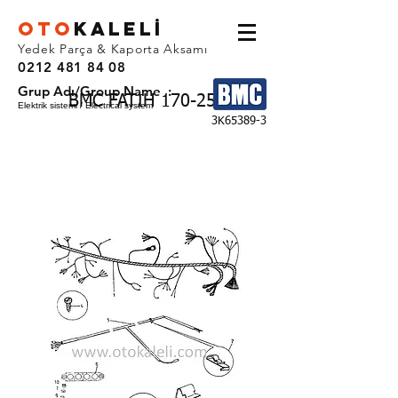
OTO
KALEL
İ
Yedek Parça & Kaporta Aksamı
0212 481 84 08
Grup Adı/Group Name :
BMC FATIH 170-25
Elektrik sistemi / Electrical system
3K65389-3