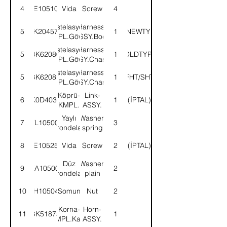
4
SE105101
Vida
Screw
4
Enstelasyon-
Harness-
5
3K204579
YENİTİP/NEWTYPE(FDT/F
1
KMPL.Gövde
ASSY.Body
Enstelasyon-
Harness-
5
3K62080
ESKİTİP/OLDTYPE(FDT/FD
1
KMPL.Gövde
ASSY.Chassis
Enstelasyon-
Harness-
5
3K62081
1
(FHT/SHT)
KMPL.Gövde
ASSY.Chassis
Köprü-
Link-
6
K0D4033
1
(İPTAL)
KMPL.
ASSY.
Yaylı
Washer,
7
WL105002
3
rondela
spring
8
SE105251
Vida
Screw
2
(İPTAL)
Düz
Washer,
9
WA105001
2
rondela
plain
10
NH105041
Somun
Nut
2
Korna-
Horn-
11
3K51875
1
KMPL.Kalın
ASSY.