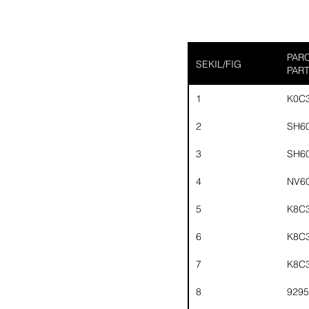
PARC
SEKIL/FIG
PAR
1
K0C
2
SH6
3
SH6
4
NV6
5
K8C
6
K8C
7
K8C
8
929