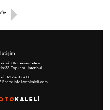
yfa/
İletişim
Teknik Oto Sanayi Sitesi
No:32 Topkapı - İstanbul
Tel:
0212 481 84 08
E-Posta:
info@otokaleli.com
OTO
KALEL
İ