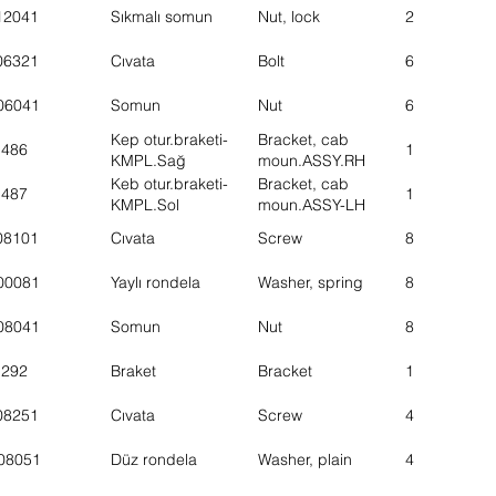
12041
Sıkmalı somun
Nut, lock
2
06321
Cıvata
Bolt
6
06041
Somun
Nut
6
Kep otur.braketi-
Bracket, cab
1486
1
KMPL.Sağ
moun.ASSY.RH
Keb otur.braketi-
Bracket, cab
1487
1
KMPL.Sol
moun.ASSY-LH
08101
Cıvata
Screw
8
00081
Yaylı rondela
Washer, spring
8
08041
Somun
Nut
8
1292
Braket
Bracket
1
08251
Cıvata
Screw
4
08051
Düz rondela
Washer, plain
4