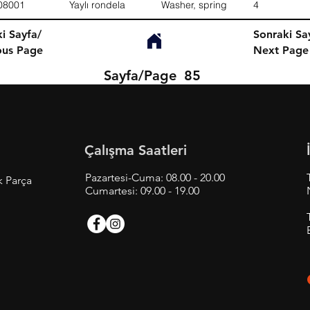
08001
Yaylı rondela
Washer, spring
4
i Sayfa/
Sonraki Sa
ous Page
Next Page
Sayfa/Page
85
Çalışma Saatleri
Pazartesi-Cuma: 08.00 - 20.00
k Parça
Cumartesi: 09.00 - 19.00