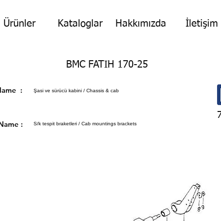
Ürünler
Kataloglar
Hakkımızda
İletişim
BMC FATIH 170-25
p Name :
Şasi ve sürücü kabini / Chassis & cab
 Name :
S/k tespit braketleri / Cab mountings brackets