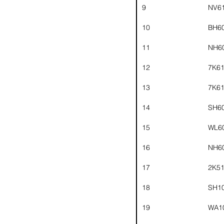
9
NV6
10
BH6
11
NH6
12
7K6
13
7K6
14
SH6
15
WL6
16
NH6
17
2K5
18
SH1
19
WA1