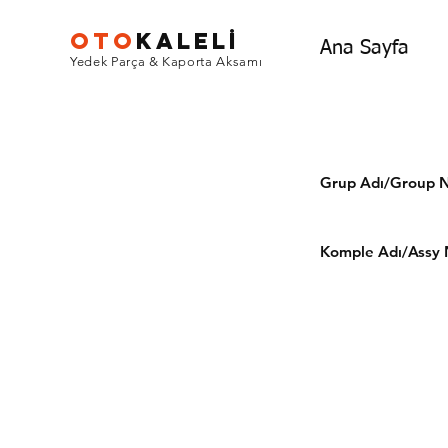
OTO
KALEL
İ
Ana Sayfa
Yedek Parça & Kaporta Aksamı
Grup Adı/Grou
Komple Adı/Assy