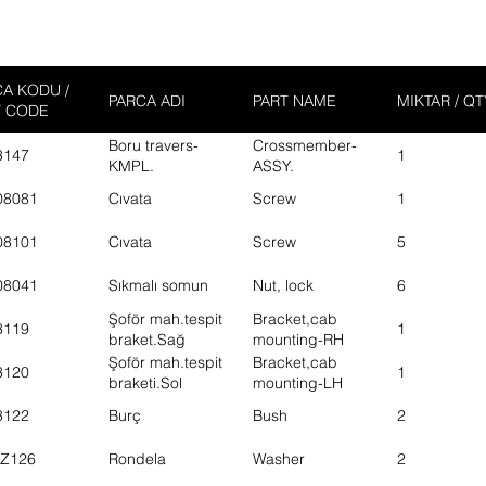
A KODU /
PARCA ADI
PART NAME
MIKTAR / QT
T CODE
Boru travers-
Crossmember-
3147
1
KMPL.
ASSY.
08081
Cıvata
Screw
1
08101
Cıvata
Screw
5
08041
Sıkmalı somun
Nut, lock
6
Şoför mah.tespit
Bracket,cab
3119
1
braket.Sağ
mounting-RH
Şoför mah.tespit
Bracket,cab
3120
1
braketi.Sol
mounting-LH
3122
Burç
Bush
2
5Z126
Rondela
Washer
2