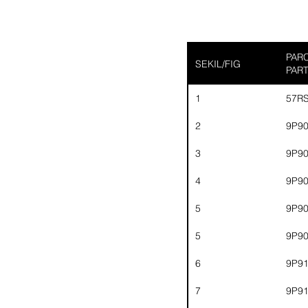
PARC
SEKIL/FIG
PAR
1
57R
2
9P9
3
9P9
4
9P9
5
9P9
5
9P9
6
9P9
7
9P9