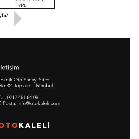
TYPE
yfa/
İletişim
Teknik Oto Sanayi Sitesi
No:32 Topkapı - İstanbul
Tel:
0212 481 84 08
E-Posta:
info@otokaleli.com
OTO
KALEL
İ