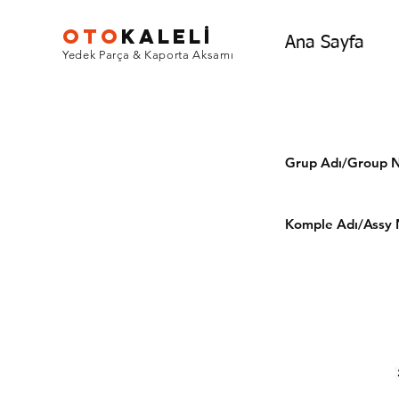
OTO
KALEL
İ
Ana Sayfa
Yedek Parça & Kaporta Aksamı
Grup Adı/Grou
Komple Adı/Assy