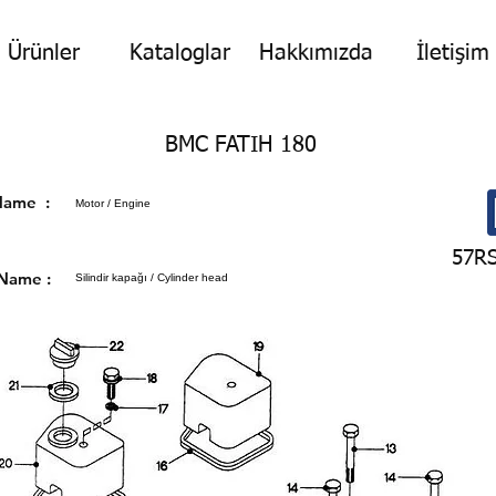
Ürünler
Kataloglar
Hakkımızda
İletişim
BMC FATIH 180
p Name :
Motor / Engine
57R
 Name :
Silindir kapağı / Cylinder head