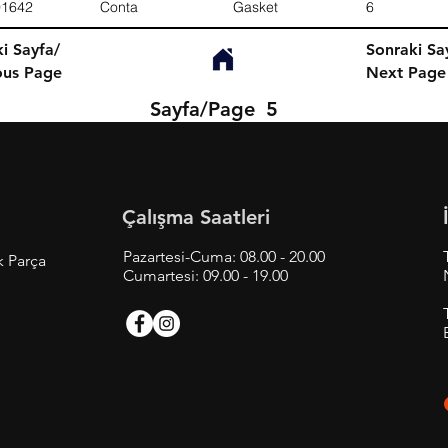
01642
Conta
Gasket
6
i Sayfa/
Sonraki Sa
ous Page
Next Page
Sayfa/Page
5
Çalışma Saatleri
Pazartesi-Cuma: 08.00 - 20.00
k Parça
Cumartesi: 09.00 - 19.00