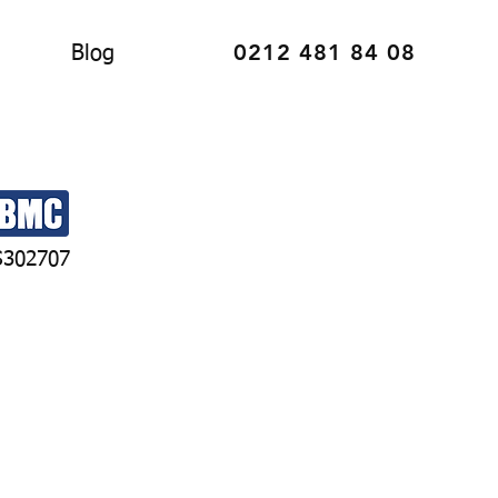
0212 481 84 08
Blog
S302707