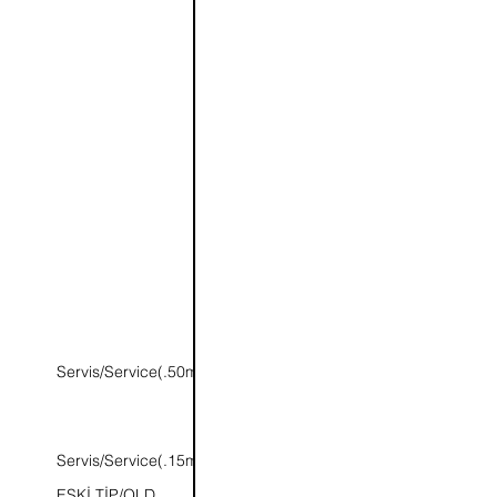
Servis/Service(.50mm.)
Servis/Service(.15mm.)
ESKİ TİP/OLD