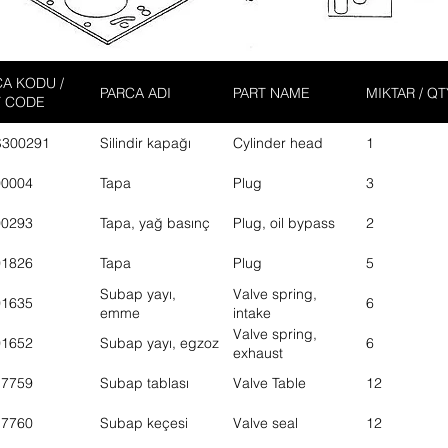
A KODU /
PARCA ADI
PART NAME
MIKTAR / QT
T CODE
S300291
Silindir kapağı
Cylinder head
1
00004
Tapa
Plug
3
00293
Tapa, yağ basınç
Plug, oil bypass
2
01826
Tapa
Plug
5
Subap yayı,
Valve spring,
01635
6
emme
intake
Valve spring,
01652
Subap yayı, egzoz
6
exhaust
17759
Subap tablası
Valve Table
12
17760
Subap keçesi
Valve seal
12