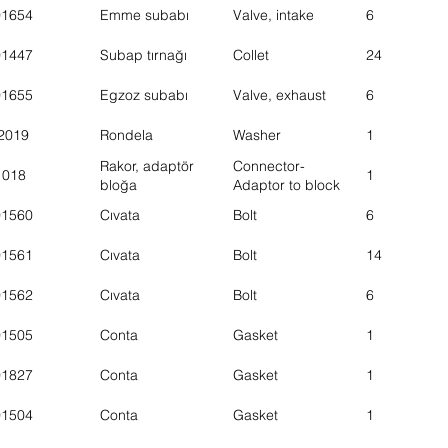
01654
Emme subabı
Valve, intake
6
01447
Subap tırnağı
Collet
24
01655
Egzoz subabı
Valve, exhaust
6
2019
Rondela
Washer
1
Rakor, adaptör
Connector-
1018
1
bloğa
Adaptor to block
01560
Cıvata
Bolt
6
01561
Cıvata
Bolt
14
01562
Cıvata
Bolt
6
01505
Conta
Gasket
1
01827
Conta
Gasket
1
01504
Conta
Gasket
1