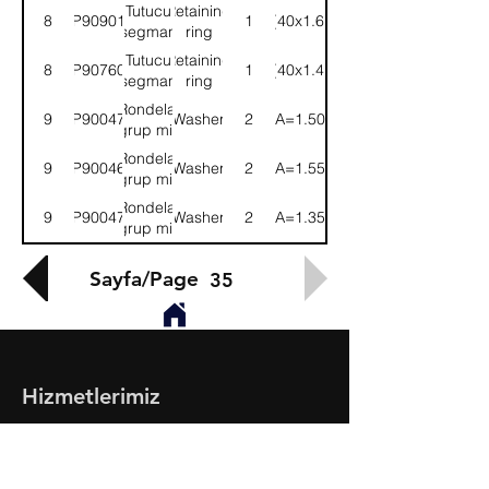
Tutucu
Retaining
8
9P909018
1
(40x1.6)
segman
ring
Tutucu
Retaining
8
9P907600
1
(40x1.4)
segman
ring
Rondela,
9
9P900470
Washer
2
(A=1.50)
grup mili
Rondela,
9
9P900469
Washer
2
(A=1.55)
grup mili
Rondela,
9
9P900473
Washer
2
(A=1.35)
grup mili
Sayfa/Page
35
Hizmetlerimiz
- Toptan & Perakende Yedek Parça
- BMC Profesyonel Serisi