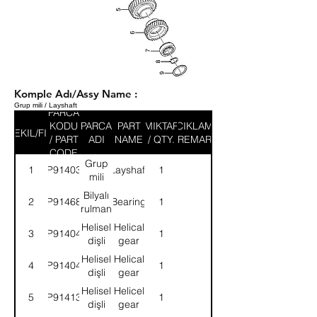
Komple Adı/Assy Name :
Grup mili / Layshaft
PARCA
KODU
PARCA
PART
MIKTAR
ACIKLAMA
SEKIL/FIG
/ PART
ADI
NAME
/ QTY.
/ REMARK
CODE
Grup
1
9P914038
Layshaft
1
mili
Bilyalı
2
9P914680
Bearing
1
rulman
Helisel
Helical
3
9P914040
1
dişli
gear
Helisel
Helical
4
9P914041
1
dişli
gear
Helisel
Helicel
5
9P914131
1
dişli
gear