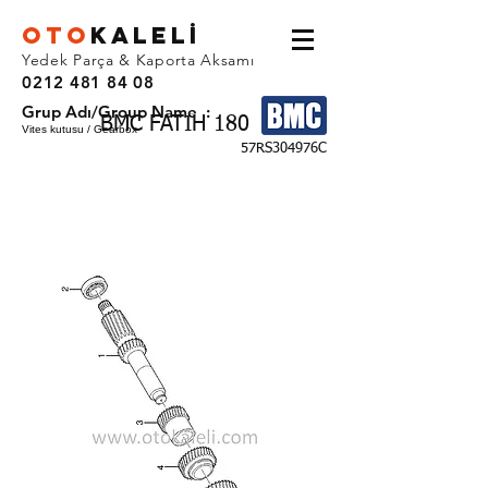
OTO
KALEL
İ
Yedek Parça & Kaporta Aksamı
0212 481 84 08
Grup Adı/Group Name :
BMC FATIH 180
Vites kutusu / Gearbox
57RS304976C