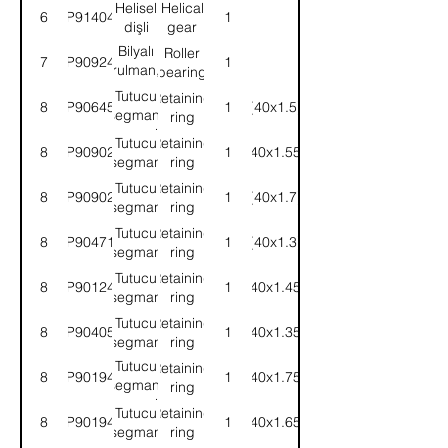
Helisel
Helical
6
9P914042
1
dişli
gear
Bilyalı
Roller
7
9P909244
1
rulman,
bearing
grup
Tutucu
Retaining
8
9P906450
1
(40x1.5)
mili
segman,
ring
grup mili
Tutucu
Retaining
8
9P909025
1
(40x1.55)
segman
ring
Tutucu
Retaining
8
9P909024
1
(40x1.7)
segman
ring
Tutucu
Retaining
8
9P904716
1
(40x1.3)
segman
ring
Tutucu
Retaining
8
9P901245
1
(40x1.45)
segman
ring
Tutucu
Retaining
8
9P904053
1
(40x1.35)
segman
ring
Tutucu
Retaining
8
9P901944
1
(40x1.75)
segman,
ring
grup mili
Tutucu
Retaining
8
9P901945
1
(40x1.65)
segman
ring