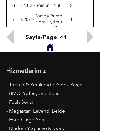
6
NH110041
Somun
Nut
3
Pompa,
Pump,
7
4K207165
1
hidrolik
hydraulic
kaldırma
lifting
Sayfa/Page
41
Hizmetlerimiz
- Toptan & Perakende Yedek Parça
- BMC Profesyonel Serisi
- Fatih Serisi
- Megastar, Levend, Belde
- Ford Cargo Serisi
- Madeni Yaglar ve Kaporta