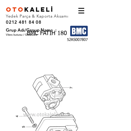
OTO
KALEL
İ
Yedek Parça & Kaporta Aksamı
0212 481 84 08
Grup Adı/Group Name :
BMC FATIH 180
Vites kutusu / Gearbox
52RS007807