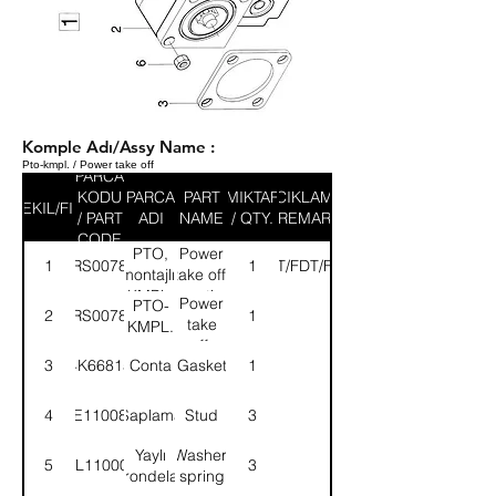
Komple Adı/Assy Name :
Pto-kmpl. / Power take off
PARCA
KODU
PARCA
PART
MIKTAR
ACIKLAMA
SEKIL/FIG
/ PART
ADI
NAME
/ QTY.
/ REMARK
CODE
PTO,
Power
1
52RS007803
1
(SDT/FDT/FDX)
montajlı-
take off,
KMPL.
mounting-
Power
PTO-
2
52RS007806
1
ASSY.
take
KMPL.
off-
3
4K66815
Conta
Gasket
1
ASSY.
4
TE110081
Saplama
Stud
3
Yaylı
Washer,
5
WL110002
3
rondela
spring