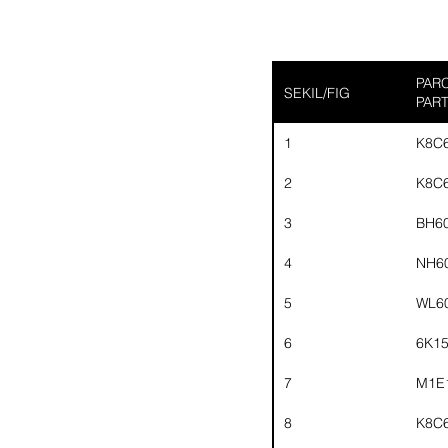
PARC
SEKIL/FIG
PAR
1
K8C
2
K8C
3
BH6
4
NH6
5
WL6
6
6K1
7
M1E
8
K8C