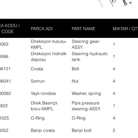
A KODU /
PARCA ADI
PART NAME
MIKTAR / QT
T CODE
Direksiyon kutusu-
Steering gear-
6063
1
KMPL.
ASSY.
Direksiyon hidrolik
Steering hydraulic
6066
1
deposu
tank
06121
Cıvata
Bolt
4
06041
Somun
Nut
4
00062
Yaylı rondela
Washer, spring
4
Direk.Basınçlı
Pipe,pressure
5822
1
boru-KMPL.
steering-ASSY.
1025
O-Ring
O-Ring
4
6052
Banjo cıvata
Banjo bolt
2