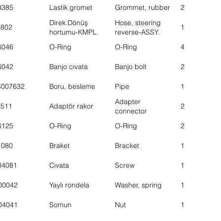
8385
Lastik gromet
Grommet, rubber
2
Direk.Dönüş
Hose, steering
5802
1
hortumu-KMPL.
reverse-ASSY.
6046
O-Ring
O-Ring
4
6042
Banjo cıvata
Banjo bolt
2
S007632
Boru, besleme
Pipe
1
Adapter
6511
Adaptör rakor
2
connector
6125
O-Ring
O-Ring
2
1080
Braket
Bracket
1
04081
Cıvata
Screw
1
00042
Yaylı rondela
Washer, spring
1
04041
Somun
Nut
1