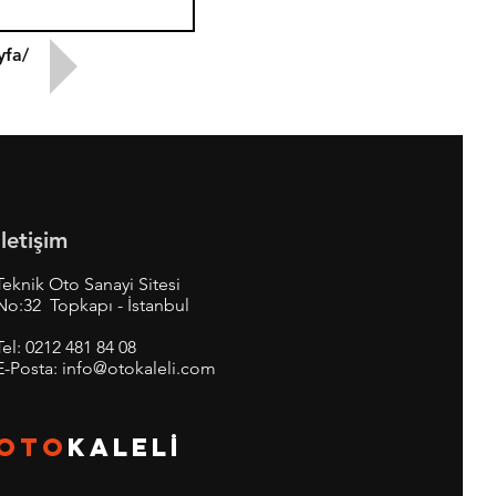
yfa/
İletişim
Teknik Oto Sanayi Sitesi
No:32 Topkapı - İstanbul
Tel:
0212 481 84 08
E-Posta:
info@otokaleli.com
OTO
KALEL
İ