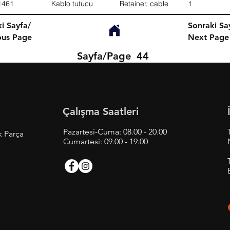
1461
Kablo tutucu
Retainer, cable
1
i Sayfa/
Sonraki Sa
ous Page
Next Page
Sayfa/Page
44
Çalışma Saatleri
Pazartesi-Cuma: 08.00 - 20.00
k Parça
Cumartesi: 09.00 - 19.00