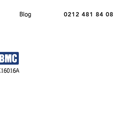
0212 481 84 08
Blog
K16016A