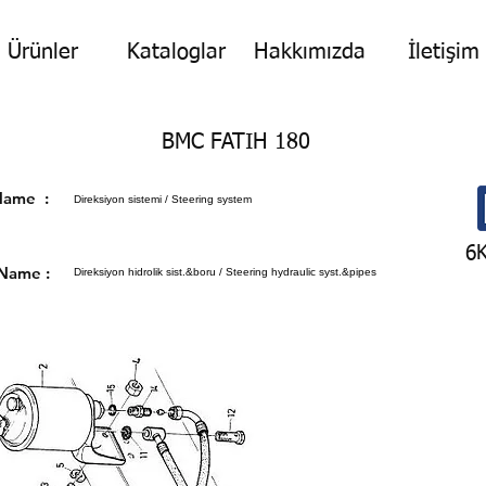
Ürünler
Kataloglar
Hakkımızda
İletişim
BMC FATIH 180
p Name :
Direksiyon sistemi / Steering system
6
 Name :
Direksiyon hidrolik sist.&boru / Steering hydraulic syst.&pipes