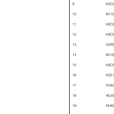
9
K0C
10
6K1
11
K8C
12
K8C
13
52R
14
6K1
15
K8C
16
K5E
17
SH6
18
WL6
19
NH6