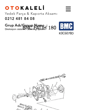
OTO
KALEL
İ
Yedek Parça & Kaporta Aksamı
0212 481 84 08
Grup Adı/Group Name :
BMC FATIH 180
Direksiyon sistemi / Steering system
K0C6078D