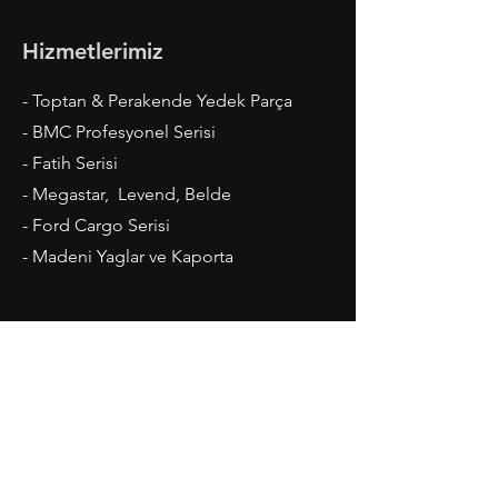
Hizmetlerimiz
- Toptan & Perakende Yedek Parça
- BMC Profesyonel Serisi
- Fatih Serisi
- Megastar, Levend, Belde
- Ford Cargo Serisi
- Madeni Yaglar ve Kaporta
Çalışma Saatleri
Pazartesi-Cuma: 08.00 - 20.00
Cumartesi: 09.00 - 19.00