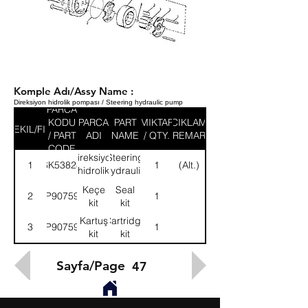
Komple Adı/Assy Name :
Direksiyon hidrolik pompası / Steering hydraulic pump
PARCA
KODU
PARCA
PART
MIKTAR
ACIKLAMA
SEKIL/FIG
/ PART
ADI
NAME
/ QTY.
/ REMARK
CODE
Direksiyon
Steering
1
6K53828
1
(Alt.)
hidrolik
hydraulic
pompası
pump
Keçe
Seal
2
9P907591
1
kit
kit
Kartuş
Cartridge
3
9P907592
1
kit
kit
Sayfa/Page
47