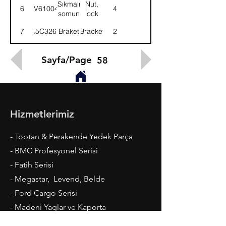
Sıkmalı
Nut,
6
NV610041
4
somun
lock
7
K5C3267
Braket
Bracket
2
Sayfa/Page
58
Hizmetlerimiz
- Toptan & Perakende Yedek Parça
- BMC Profesyonel Serisi
- Fatih Serisi
- Megastar, Levend, Belde
- Ford Cargo Serisi
- Madeni Yaglar ve Kaporta