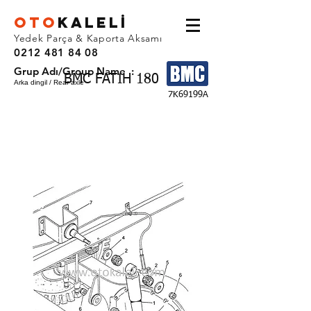
OTO
KALEL
İ
Yedek Parça & Kaporta Aksamı
0212 481 84 08
Grup Adı/Group Name :
BMC FATIH 180
Arka dingil / Rear axle
7K69199A