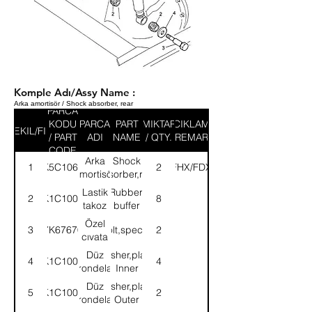
Komple Adı/Assy Name :
Arka amortisör / Shock absorber, rear
PARCA
KODU
PARCA
PART
MIKTAR
ACIKLAMA
SEKIL/FIG
/ PART
ADI
NAME
/ QTY.
/ REMARK
CODE
Arka
Shock
1
K5C1062
2
(FHX/FDX)
amortisör
absorber,rear
Lastik
Rubber,
2
K1C1006
8
takoz
buffer
Özel
3
7K67670
Bolt,special
2
cıvata
Düz
Washer,plain-
4
K1C1004
4
rondela
Inner
Düz
Washer,plain-
5
K1C1005
2
rondela
Outer