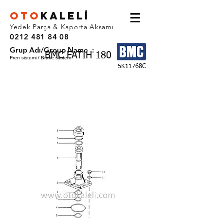
OTO
KALEL
İ
Yedek Parça & Kaporta Aksamı
0212 481 84 08
Grup Adı/Group Name :
BMC FATIH 180
Fren sistemi / Brake system
5K11768C