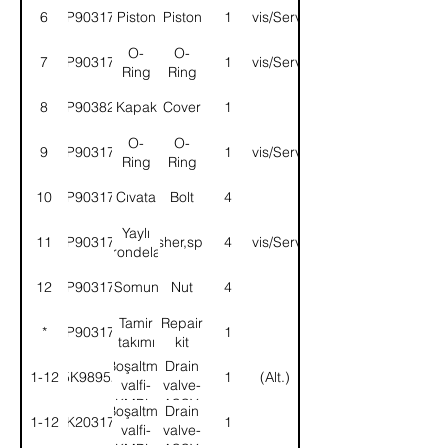
6
9P903171
Piston
Piston
1
Servis/Service
O-
O-
7
9P903174
1
Servis/Service
Ring
Ring
8
9P903820
Kapak
Cover
1
O-
O-
9
9P903175
1
Servis/Service
Ring
Ring
10
9P903176
Cıvata
Bolt
4
Yaylı
11
9P903177
Washer,spring
4
Servis/Service
rondela
12
9P903178
Somun
Nut
4
Tamir
Repair
*
9P903170
1
takımı
kit
Boşaltma
Drain
1-12
5K98952
1
(Alt.)
valfi-
valve-
KMPL.
ASSY.
Boşaltma
Drain
1-12
5K203179
1
valfi-
valve-