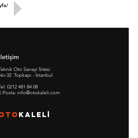
yfa/
İletişim
Teknik Oto Sanayi Sitesi
No:32 Topkapı - İstanbul
Tel:
0212 481 84 08
E-Posta:
info@otokaleli.com
OTO
KALEL
İ