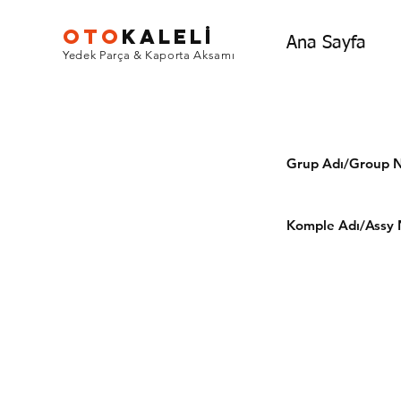
OTO
KALEL
İ
Ana Sayfa
Yedek Parça & Kaporta Aksamı
Grup Adı/Grou
Komple Adı/Assy