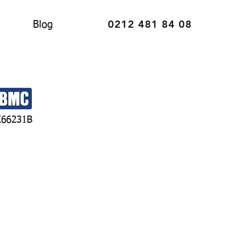
0212 481 84 08
Blog
K66231B