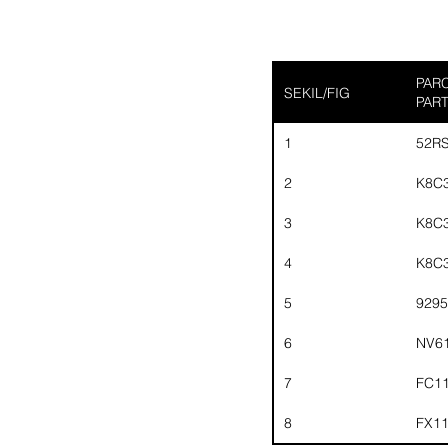
PARC
SEKIL/FIG
PAR
1
52R
2
K8C
3
K8C
4
K8C
5
929
6
NV6
7
FC1
8
FX1