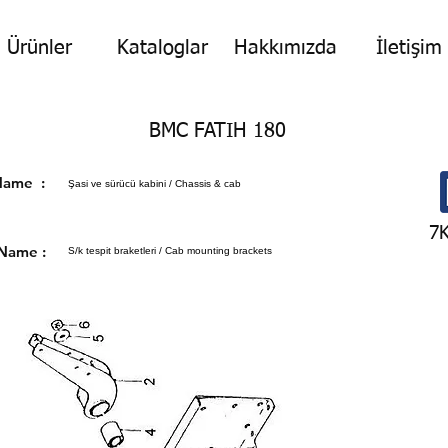
Ürünler
Kataloglar
Hakkımızda
İletişim
BMC FATIH 180
p Name :
Şasi ve sürücü kabini / Chassis & cab
7
 Name :
S/k tespit braketleri / Cab mounting brackets