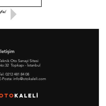
yfa/
İletişim
Teknik Oto Sanayi Sitesi
No:32 Topkapı - İstanbul
Tel:
0212 481 84 08
E-Posta:
info@otokaleli.com
OTO
KALEL
İ