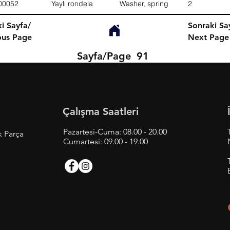
00052
Yaylı rondela
Washer, spring
2
i Sayfa/
Sonraki Sa
ous Page
Next Page
Sayfa/Page
91
Çalışma Saatleri
Pazartesi-Cuma: 08.00 - 20.00
k Parça
Cumartesi: 09.00 - 19.00