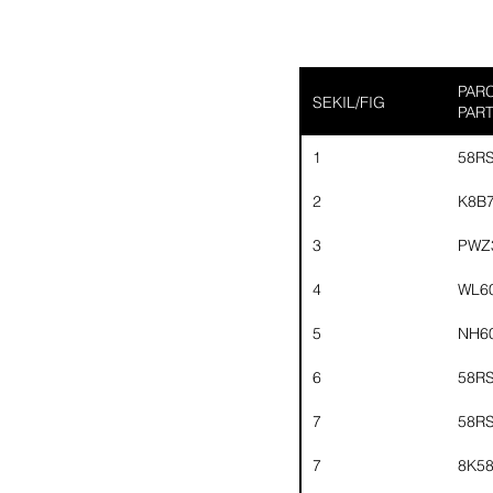
PARC
SEKIL/FIG
PAR
1
58R
2
K8B
3
PWZ
4
WL6
5
NH6
6
58R
7
58R
7
8K5