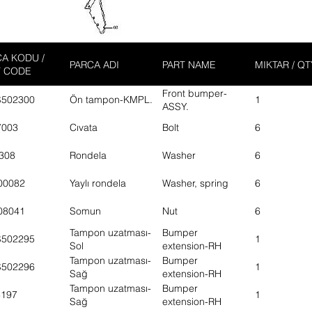
A KODU /
PARCA ADI
PART NAME
MIKTAR / QT
T CODE
Front bumper-
S502300
Ön tampon-KMPL.
1
ASSY.
7003
Cıvata
Bolt
6
308
Rondela
Washer
6
00082
Yaylı rondela
Washer, spring
6
08041
Somun
Nut
6
Tampon uzatması-
Bumper
S502295
1
Sol
extension-RH
Tampon uzatması-
Bumper
S502296
1
Sağ
extension-RH
Tampon uzatması-
Bumper
8197
1
Sağ
extension-RH