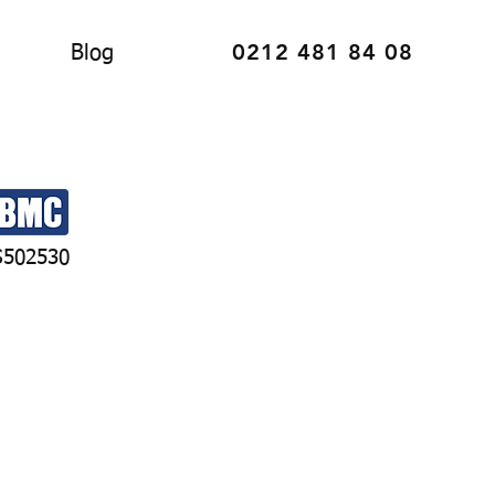
0212 481 84 08
Blog
S502530