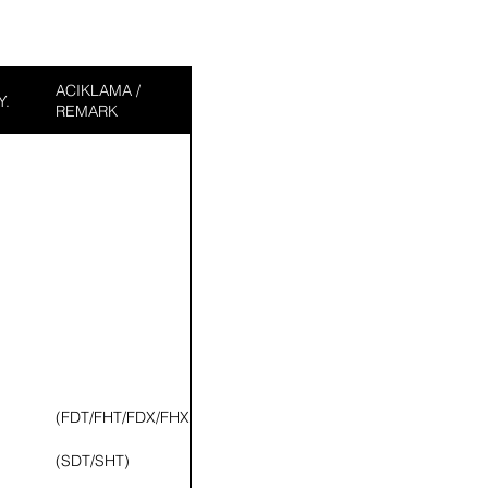
ACIKLAMA /
Y.
REMARK
(FDT/FHT/FDX/FHX)
(SDT/SHT)