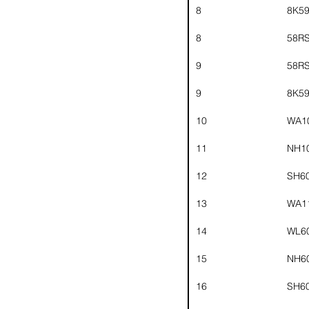
8
8K5
8
58R
9
58R
9
8K5
10
WA1
11
NH1
12
SH6
13
WA1
14
WL6
15
NH6
16
SH6