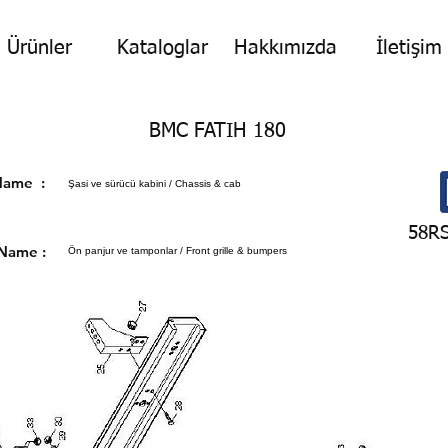
Ürünler
Kataloglar
Hakkımızda
İletişim
BMC FATIH 180
p Name :
Şasi ve sürücü kabini / Chassis & cab
58R
 Name :
Ön panjur ve tamponlar / Front grille & bumpers