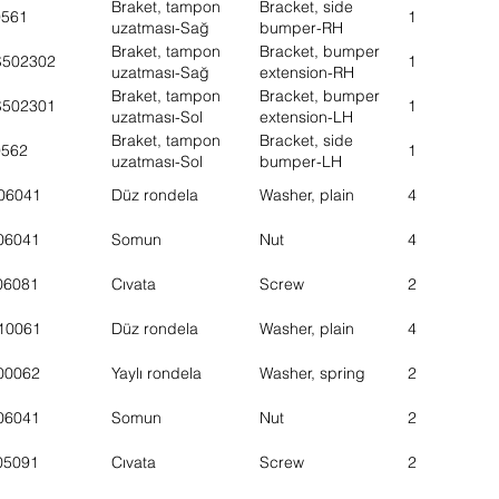
Braket, tampon
Bracket, side
9561
1
uzatması-Sağ
bumper-RH
Braket, tampon
Bracket, bumper
S502302
1
uzatması-Sağ
extension-RH
Braket, tampon
Bracket, bumper
S502301
1
uzatması-Sol
extension-LH
Braket, tampon
Bracket, side
9562
1
uzatması-Sol
bumper-LH
06041
Düz rondela
Washer, plain
4
06041
Somun
Nut
4
06081
Cıvata
Screw
2
10061
Düz rondela
Washer, plain
4
00062
Yaylı rondela
Washer, spring
2
06041
Somun
Nut
2
05091
Cıvata
Screw
2