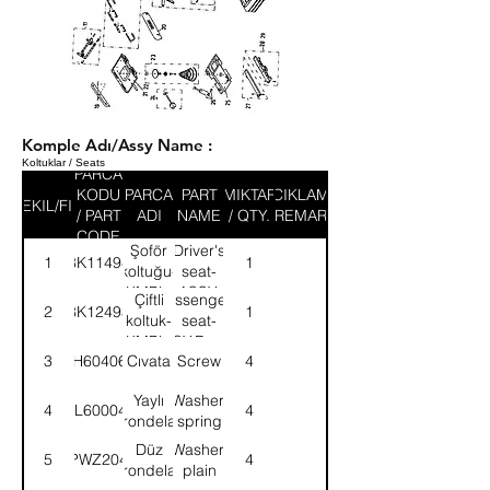
Komple Adı/Assy Name :
Koltuklar / Seats
PARCA
KODU
PARCA
PART
MIKTAR
ACIKLAMA
SEKIL/FIG
/ PART
ADI
NAME
/ QTY.
/ REMARK
CODE
Şoför
Driver's
1
8K11494
1
koltuğu-
seat-
KMPL.
ASSY.
Çiftli
Passenger's
2
8K12493
1
koltuk-
seat-
KMPL.
ASSY.Double
3
SH604061
Cıvata
Screw
4
Yaylı
Washer,
4
WL600042
4
rondela
spring
Düz
Washer,
5
PWZ204
4
rondela
plain