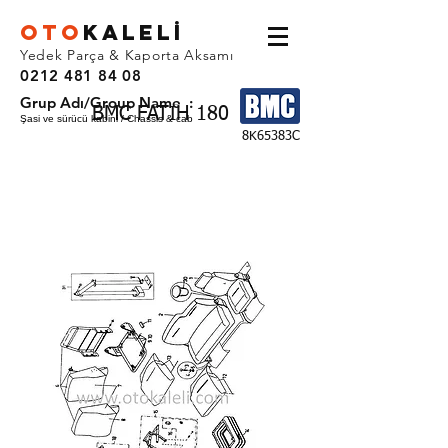
OTO
KALEL
İ
Yedek Parça & Kaporta Aksamı
0212 481 84 08
Grup Adı/Group Name :
BMC FATIH 180
Şasi ve sürücü kabini / Chassis & cab
8K65383C