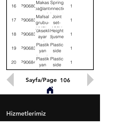
KMPL.
ASSY.
Makas
Spring
16
9P906801
1
bağlantı
connection
elemanları
elements
Mafsal
Joint
17
9P906837
1
grubu-
set-
KMPL.
ASSY.
Yükseklik
Height
18
9P906838
1
ayar
adjusment
grubu
set
Plastik
Plastic
19
9P906839
1
yan
side
kapak
cover-
Plastik
Plastic
20
9P906840
1
kenetli
clamped
yan
side
kapak
cover-
kollu
Levered
Sayfa/Page
106
Hizmetlerimiz
- Toptan & Perakende Yedek Parça
- BMC Profesyonel Serisi