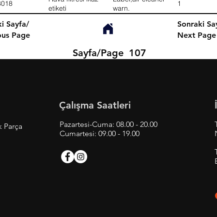
8018
1
etiketi
warn.
i Sayfa/
Sonraki Sa
ous Page
Next Page
Sayfa/Page
107
Çalışma Saatleri
Pazartesi-Cuma: 08.00 - 20.00
k Parça
Cumartesi: 09.00 - 19.00