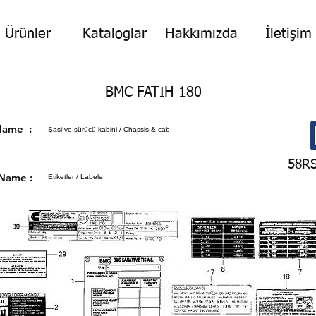
Ürünler
Kataloglar
Hakkımızda
İletişim
BMC FATIH 180
p Name :
Şasi ve sürücü kabini / Chassis & cab
58R
 Name :
Etiketler / Labels