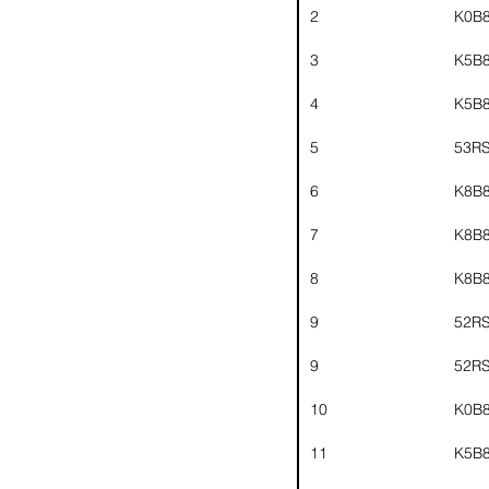
2
K0B
3
K5B
4
K5B
5
53R
6
K8B
7
K8B
8
K8B
9
52R
9
52R
10
K0B
11
K5B