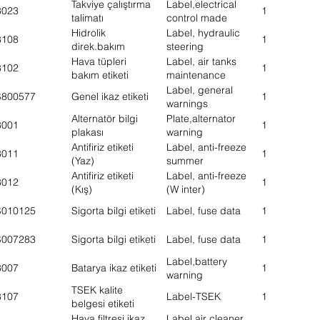
Takviye çalıştırma
Label,electrical
8023
1
talimatı
control made
Hidrolik
Label, hydraulic
8108
1
direk.bakım
steering
talimatı
Hava tüpleri
Label, air tanks
8102
1
bakım etiketi
maintenance
Label, general
S800577
Genel ikaz etiketi
1
warnings
Alternatör bilgi
Plate,alternator
8001
1
plakası
warning
Antifiriz etiketi
Label, anti-freeze
8011
1
(Yaz)
summer
Antifiriz etiketi
Label, anti-freeze
8012
1
(Kış)
(W inter)
S010125
Sigorta bilgi etiketi
Label, fuse data
1
S007283
Sigorta bilgi etiketi
Label, fuse data
1
Label,battery
8007
Batarya ikaz etiketi
1
warning
TSEK kalite
8107
Label-TSEK
1
belgesi etiketi
Hava filtresi ikaz
Label,air cleaner