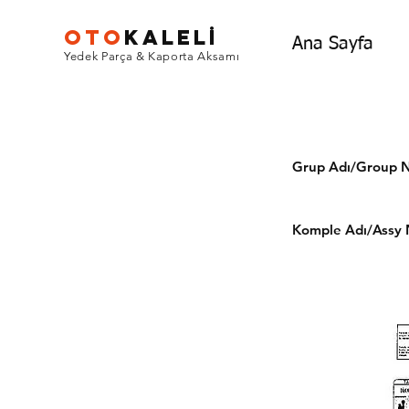
OTO
KALEL
İ
Ana Sayfa
Yedek Parça & Kaporta Aksamı
Grup Adı/Grou
Komple Adı/Assy