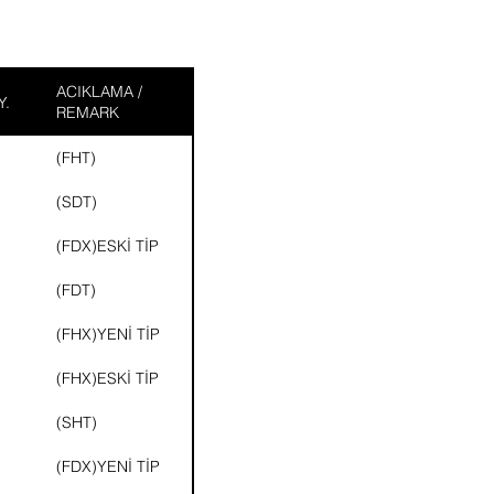
ACIKLAMA /
Y.
REMARK
(FHT)
(SDT)
(FDX)ESKİ TİP
(FDT)
(FHX)YENİ TİP
(FHX)ESKİ TİP
(SHT)
(FDX)YENİ TİP