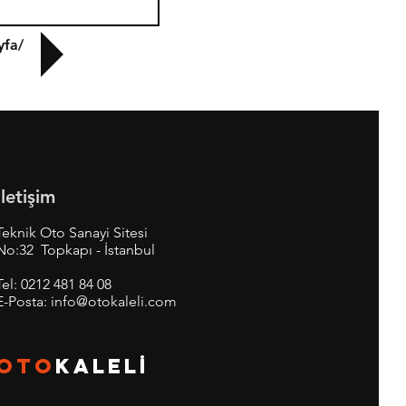
yfa/
İletişim
Teknik Oto Sanayi Sitesi
No:32 Topkapı - İstanbul
Tel:
0212 481 84 08
E-Posta:
info@otokaleli.com
OTO
KALEL
İ