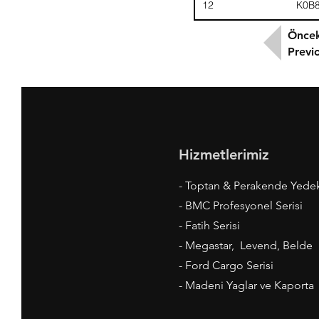
12
K0B
Öncek
Previ
Hizmetlerimiz
- Toptan & Perakende Yede
- BMC Profesyonel Serisi
- Fatih Serisi
- Megastar, Levend, Belde
- Ford Cargo Serisi
- Madeni Yaglar ve Kaporta