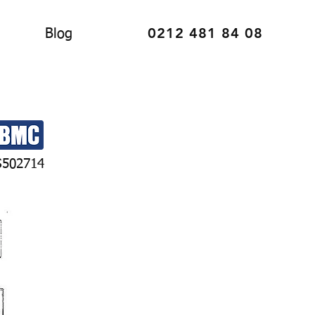
0212 481 84 08
Blog
S502714