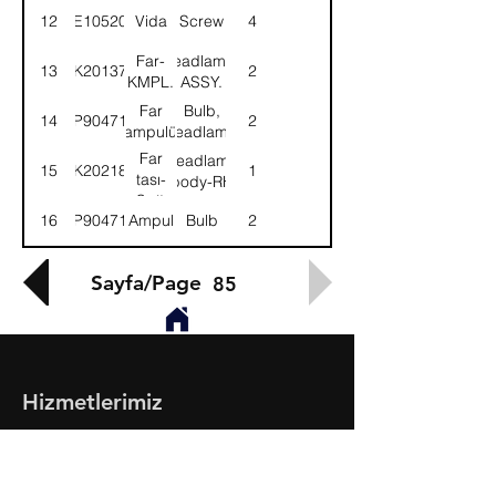
lambası-
lamp-RH
12
SE105204
Vida
Screw
4
Sağ
Far-
Headlamp-
13
3K201373
2
KMPL.
ASSY.
Far
Bulb,
14
9P904711
2
ampulü
headlamp
Far
Headlamp
15
3K202184
1
tası-
body-RH
Sağ
16
9P904712
Ampul
Bulb
2
Sayfa/Page
85
Hizmetlerimiz
- Toptan & Perakende Yedek Parça
- BMC Profesyonel Serisi