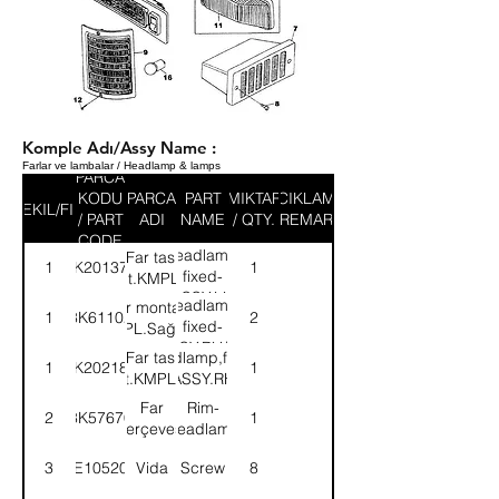
Komple Adı/Assy Name :
Farlar ve lambalar / Headlamp & lamps
PARCA
KODU
PARCA
PART
MIKTAR
ACIKLAMA
SEKIL/FIG
/ PART
ADI
NAME
/ QTY.
/ REMARK
CODE
Headlamp,
Far tası
1
3K201371
1
fixed-
mont.KMPL.Sol
ASSY.LH
Headlamp,
Far montajlı-
1
3K61102
2
fixed-
KMPL.Sağ/Sol
ASSY.RH/LH
Far tası
Headlamp,fixed-
1
3K202185
1
mont.KMPL.Sağ
ASSY.RH
Far
Rim-
2
3K57670
1
çerçevesi
Headlamp
3
SE105204
Vida
Screw
8