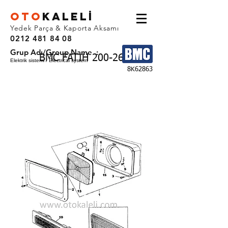
OTO
KALEL
İ
Yedek Parça & Kaporta Aksamı
0212 481 84 08
Grup Adı/Group Name :
BMC FATIH 200-26
Elektrik sistemi / Electrical system
8K62863