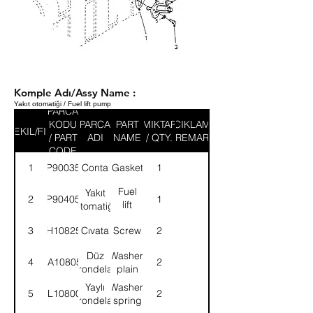
Komple Adı/Assy Name :
Yakıt otomatiği / Fuel lift pump
PARCA
KODU
PARCA
PART
MIKTAR
ACIKLAMA
SEKIL/FIG
/ PART
ADI
NAME
/ QTY.
/ REMARK
CODE
1
9P900351
Conta
Gasket
1
Fuel
Yakıt
2
9P904054
1
lift
otomatiği
pump
3
SH108251
Cıvata
Screw
2
Düz
Washer,
4
WA108051
2
rondela
plain
Yaylı
Washer,
5
WL108002
2
rondela
spring