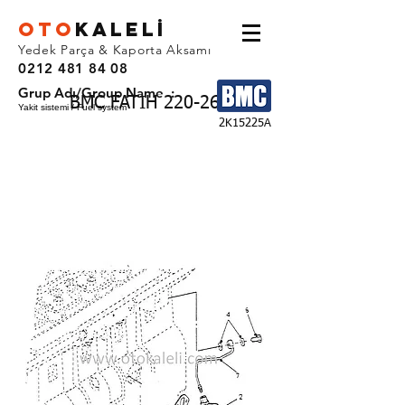
OTO
KALEL
İ
Yedek Parça & Kaporta Aksamı
0212 481 84 08
Grup Adı/Group Name :
BMC FATIH 220-26
Yakit sistemi / Fuel system
2K15225A