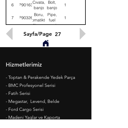
Cıvata,
Bolt,
6
9P901634
1
banjo
banjo
Boru,
Pipe,
7
9P903263
1
otomatikten
fuel
filtreye
supply
Sayfa/Page
27
Hizmetlerimiz
- Toptan & Perakende Yedek Parça
- BMC Profesyonel Serisi
- Fatih Serisi
- Megastar, Levend, Belde
- Ford Cargo Serisi
- Madeni Yaglar ve Kaporta