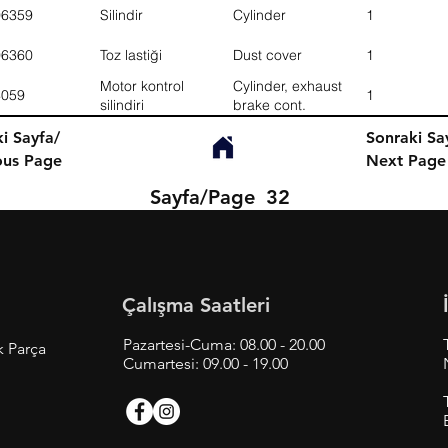
06359
Silindir
Cylinder
1
06360
Toz lastiği
Dust cover
1
Motor kontrol
Cylinder, exhaust
4059
1
silindiri
brake cont.
i Sayfa/
Sonraki Sa
ous Page
Next Page
Sayfa/Page
32
Çalışma Saatleri
Pazartesi-Cuma: 08.00 - 20.00
k Parça
Cumartesi: 09.00 - 19.00