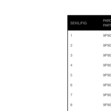
PARC
SEKIL/FIG
PAR
1
9P9
2
9P9
3
9P9
4
9P9
5
9P9
6
9P9
7
9P9
8
9P9