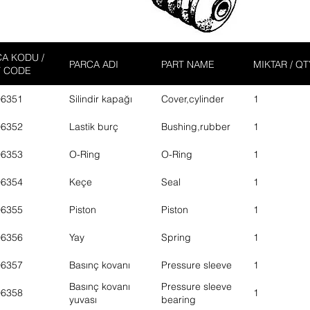
A KODU /
PARCA ADI
PART NAME
MIKTAR / QT
T CODE
06351
Silindir kapağı
Cover,cylinder
1
06352
Lastik burç
Bushing,rubber
1
06353
O-Ring
O-Ring
1
06354
Keçe
Seal
1
06355
Piston
Piston
1
06356
Yay
Spring
1
06357
Basınç kovanı
Pressure sleeve
1
Basınç kovanı
Pressure sleeve
06358
1
yuvası
bearing