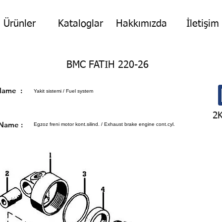
Ürünler
Kataloglar
Hakkımızda
İletişim
BMC FATIH 220-26
p Name :
Yakit sistemi / Fuel system
2
 Name :
Egzoz freni motor kont.silind. / Exhaust brake engine cont.cyl.