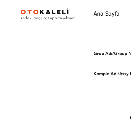
OTO
KALEL
İ
Ana Sayfa
Yedek Parça & Kaporta Aksamı
Grup Adı/Grou
Komple Adı/Assy