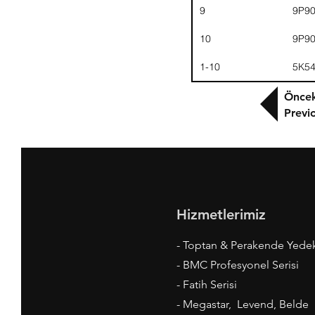
9
9P9
10
9P9
1-10
5K5
Öncek
Previ
Hizmetlerimiz
- Toptan & Perakende Yede
- BMC Profesyonel Serisi
- Fatih Serisi
- Megastar, Levend, Belde