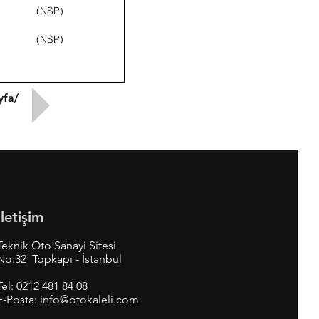
(NSP)
(NSP)
yfa/
İletişim
Teknik Oto Sanayi Sitesi
No:32 Topkapı - İstanbul
Tel:
0212 481 84 08
E-Posta:
info@otokaleli.com