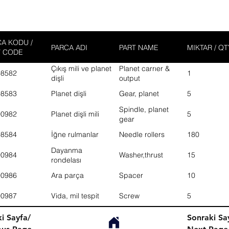
A KODU /
PARCA ADI
PART NAME
MIKTAR / QT
T CODE
Çıkış mili ve planet
Planet carrıer &
08582
1
dişli
output
08583
Planet dişli
Gear, planet
5
Spindle, planet
00982
Planet dişli mili
5
gear
08584
İğne rulmanlar
Needle rollers
180
Dayanma
00984
Washer,thrust
15
rondelası
00986
Ara parça
Spacer
10
00987
Vida, mil tespit
Screw
5
i Sayfa/
Sonraki Sa