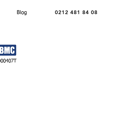
0212 481 84 08
Blog
000407T