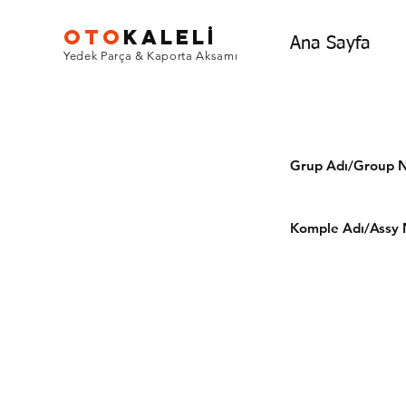
OTO
KALEL
İ
Ana Sayfa
Yedek Parça & Kaporta Aksamı
Grup Adı/Grou
Komple Adı/Assy