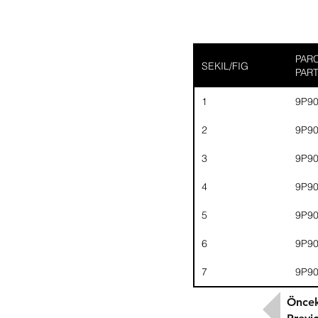
PARC
SEKIL/FIG
PAR
1
9P9
2
9P9
3
9P9
4
9P9
5
9P9
6
9P9
7
9P9
Öncek