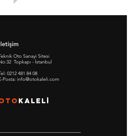
İletişim
Teknik Oto Sanayi Sitesi
No:32 Topkapı - İstanbul
Tel:
0212 481 84 08
E-Posta:
info@otokaleli.com
OTO
KALEL
İ