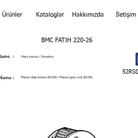
Ürünler
Kataloglar
Hakkımızda
İletişim
BMC FATIH 220-26
p Name :
Vites kutusu / Gearbox
52RS
 Name :
Planet dişli ünitesi (6109) / Planet gear unit (6109)