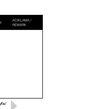
ACIKLAMA /
Y.
REMARK
yfa/