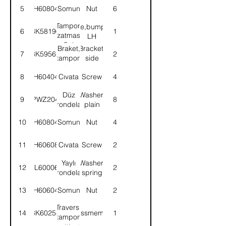
5
NH608041
Somun
Nut
6
Tampon
Side,bumper-
6
8K58196
1
uzatması-
LH
Sol
Braket,
Bracket,
7
8K59562
2
tampon
side
uzatması-
bumper-
8
SH604041
Cıvata
Screw
4
Sol
LH
Düz
Washer,
9
PWZ204
8
rondela
plain
10
NH608041
Somun
Nut
4
11
SH606081
Cıvata
Screw
2
Yaylı
Washer,
12
WL600062
2
rondela
spring
13
NH606041
Somun
Nut
2
Travers,
14
8K60258
Crossmember
1
tampon