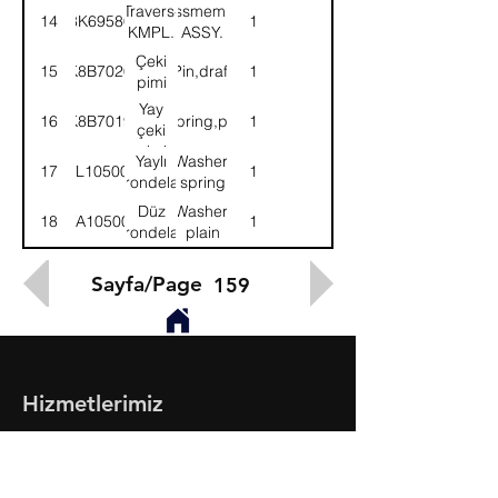
bağlantı
Travers-
Crossmember-
14
8K69580
1
KMPL.
ASSY.
Çeki
15
K8B7020
Pin,draft
1
pimi
Yay
16
K8B7019
Spring,pin
1
çeki
pimi
Yaylı
Washer,
17
WL105002
1
rondela
spring
Düz
Washer,
18
WA105001
1
rondela
plain
Sayfa/Page
159
Hizmetlerimiz
- Toptan & Perakende Yedek Parça
- BMC Profesyonel Serisi