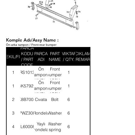
Komple Adı/Assy Name :
Ön-arka tampon / Front-rear bumper
PARCA
KODU
PARCA
PART
MIKTAR
ACIKLAMA
SEKIL/FIG
/ PART
ADI
NAME
/ QTY.
/ REMARK
CODE
Ön
Front
1
58RS101361
1
tampon-
bumper-
KMPL.
ASSY.
Ön
Front
1
8K57921
1
tampon-
bumper-
KMPL.
ASSY.
2
K8B7003
Cıvata
Bolt
6
3
PWZ308
Rondela
Washer
6
Yaylı
Washer,
4
WL600082
6
rondela
spring