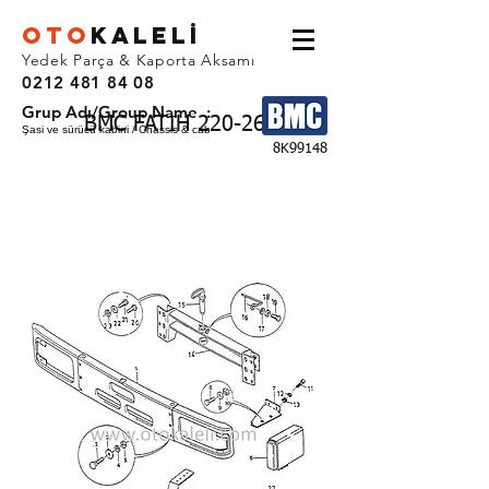
OTO
KALEL
İ
Yedek Parça & Kaporta Aksamı
0212 481 84 08
Grup Adı/Group Name :
BMC FATIH 220-26
Şasi ve sürücü kabini / Chassis & cab
8K99148