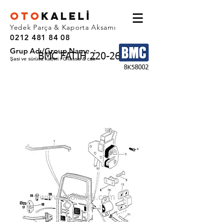
OTO
KALEL
İ
Yedek Parça & Kaporta Aksamı
0212 481 84 08
Grup Adı/Group Name :
BMC FATIH 220-26
Şasi ve sürücü kabini / Chassis & cab
8K58002