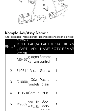
Komple Adı/Assy Name :
Kapı kilit&gergi mek(eski tip) / Door lock&tens.mech(old type)
PARCA
KODU
PARCA
PART
MIKTAR
ACIKLAMA
SEKIL/FIG
/ PART
ADI
NAME
/ QTY.
/ REMARK
CODE
İç açma
Remote
1
8M54578
1
mekanizması-
control-
KMPL.Sağ
ASSY.RH
2
SE105144
Vida
Screw
1
Düz
Washer,
3
WC106041
2
rondela
plain
4
NH105041
Somun
Nut
1
Door
Kapı kilidi-
5
8K98691
1
lock-
KMPL.Sağ
ASSY.RH