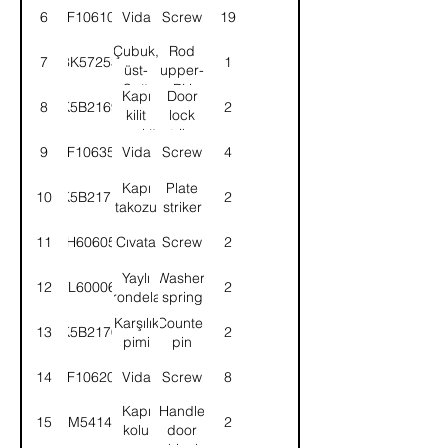
6
SF106101
Vida
Screw
19
Çubuk,
Rod
7
8K57253
1
üst-
upper-
Sağ
RH
Kapı
Door
8
K5B2169
2
kilit
lock
karşılığı
striker
9
SF106351
Vida
Screw
4
Kapı
Plate
10
K5B2171
2
takozu
striker
11
SH606051
Cıvata
Screw
2
Yaylı
Washer,
12
WL600061
2
rondela
spring
Karşılık
Counter
13
K5B2170
2
pimi
pin
14
SF106201
Vida
Screw
8
Kapı
Handle
15
8M54141
2
kolu
door