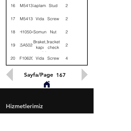
araç
vehicular
16
8M54132
Saplama
Stud
2
17
8M54137
Vida
Screw
2
18
NH105041
Somun
Nut
2
Braket,
Bracket,
19
K5A5028
2
kapı
check
gergisi
arm
20
SF106201
Vida
Screw
4
Sayfa/Page
167
Hizmetlerimiz
- Toptan & Perakende Yedek Parça
- BMC Profesyonel Serisi