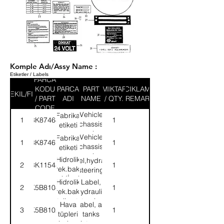
Komple Adı/Assy Name :
Etiketler / Labels
PARCA
KODU
PARCA
PART
MIKTAR
ACIKLAMA
SEKIL/FIG
/ PART
ADI
NAME
/ QTY.
/ REMARK
CODE
Vehicle
Fabrika
1
8K87468
1
chassis
etiketi
number
Vehicle
Fabrika
1
8K87467
1
plate
chassis
etiketi
number
Hidrolik
Label,hydraulic
2
8K11548
1
plate
direk.bakım
steering
tal.(İng)
Hidrolik
Label,
2
K5B8108
1
direk.bakım
hydraulic
talimatı
steering
Hava
Label, air
3
K5B8102
1
tüpleri
tanks
bakım
maintenance