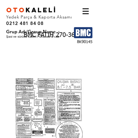
OTO
KALEL
İ
Yedek Parça & Kaporta Aksamı
0212 481 84 08
Grup Adı/Group Name :
BMC FATIH 270-36
Şasi ve sürücü kabini / Chassis & cab
8K90145