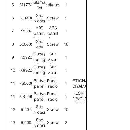
Tutamak
5
8M17342
Handle,upper
1
üst
Sac
6
AB614084
Screw
2
vidası
ABS
ABS
7
8K53096
1
panel,
panel
ön kapı
front
Sac
8
AB606054
Screw
10
babası-
door
vida
Sol
pillar-
Güneş
Sun
LH
9
8K99204
1
siperliği-
visor-
Sol
LH
Güneş
Sun
10
8K99205
1
siperliği-
visor-
Sağ
RH
Radyo
Panel,
OPTIONAL
11
58RS503631
1
paneli
radio
(ADIYAMAN)
ESKİ
Radyo
Panel,
11
8K202685
1
TİP/OLD
paneli
radio
TYPE
Sac
12
AD610124
Screw
10
vidası
Sac
13
AD610084
Screw
2
vidası