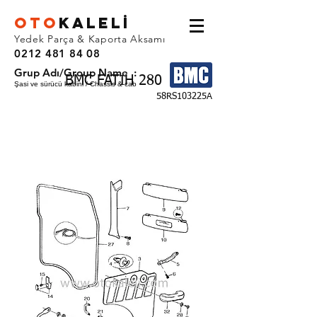
OTO
KALEL
İ
Yedek Parça & Kaporta Aksamı
0212 481 84 08
Grup Adı/Group Name :
BMC FATIH 280
Şasi ve sürücü kabini / Chassis & cab
58RS103225A