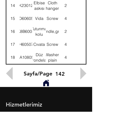
Elbise
Cloth
14
8K230126
2
askısı
hanger
15
AD606054
Vida
Screw
4
Tutunma
16
K8B6008
Handle,grab
2
kolu
17
SH605074
Cıvata
Screw
4
Düz
Washer,
18
WA108054
4
rondela
plain
Sayfa/Page
142
Hizmetlerimiz
- Toptan & Perakende Yedek Parça
- BMC Profesyonel Serisi