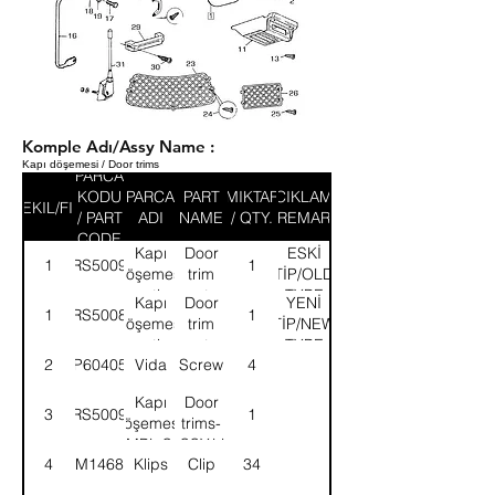
Komple Adı/Assy Name :
Kapı döşemesi / Door trims
PARCA
KODU
PARCA
PART
MIKTAR
ACIKLAMA
SEKIL/FIG
/ PART
ADI
NAME
/ QTY.
/ REMARK
CODE
Kapı
Door
ESKİ
1
58RS500917
1
döşemesi
trim
TİP/OLD
seti-
set-
TYPE
Kapı
Door
YENİ
1
58RS500887
1
KMPL.
ASSY.
döşemesi
trim
TİP/NEW
seti-
set-
TYPE
2
SP604051
Vida
Screw
4
KMPL.
ASSY.
Kapı
Door
3
58RS500919
1
döşemesi-
trims-
KMPL.Sol
ASSY.LH
4
8M14680
Klips
Clip
34