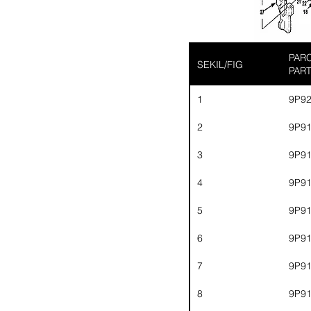
PARC
SEKIL/FIG
PAR
1
9P9
2
9P9
3
9P9
4
9P9
5
9P9
6
9P9
7
9P9
8
9P9