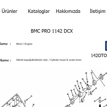
Ürünler
Kataloglar
Hakkımızda
İletişim
BMC PRO 1142 DCX
p Name :
Motor / Engine
142OTO
 Name :
Silindir kapağı&külbütör mek. / Cylinder head & rocker lever