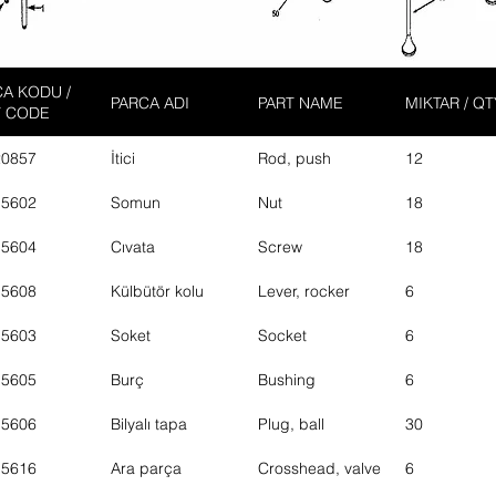
A KODU /
PARCA ADI
PART NAME
MIKTAR / QT
T CODE
20857
İtici
Rod, push
12
15602
Somun
Nut
18
15604
Cıvata
Screw
18
15608
Külbütör kolu
Lever, rocker
6
15603
Soket
Socket
6
15605
Burç
Bushing
6
15606
Bilyalı tapa
Plug, ball
30
15616
Ara parça
Crosshead, valve
6