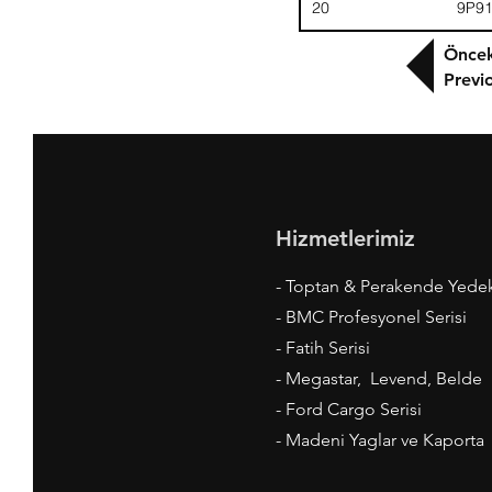
20
9P9
Öncek
Previ
Hizmetlerimiz
- Toptan & Perakende Yede
- BMC Profesyonel Serisi
- Fatih Serisi
- Megastar, Levend, Belde
- Ford Cargo Serisi
- Madeni Yaglar ve Kaporta