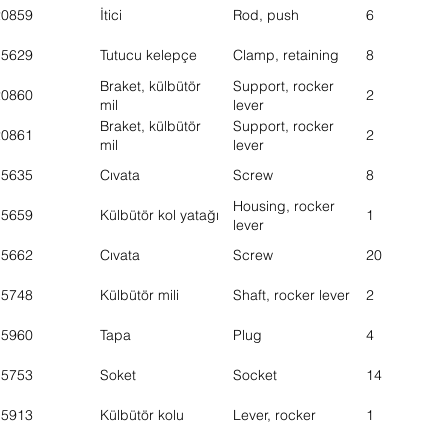
20859
İtici
Rod, push
6
15629
Tutucu kelepçe
Clamp, retaining
8
Braket, külbütör
Support, rocker
20860
2
mil
lever
Braket, külbütör
Support, rocker
20861
2
mil
lever
15635
Cıvata
Screw
8
Housing, rocker
15659
Külbütör kol yatağı
1
lever
15662
Cıvata
Screw
20
15748
Külbütör mili
Shaft, rocker lever
2
15960
Tapa
Plug
4
15753
Soket
Socket
14
15913
Külbütör kolu
Lever, rocker
1