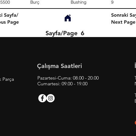
15500
Burç
Bushing
9
i Sayfa/
Sonraki Sa
ous Page
Next Page
Sayfa/Page
6
Çalışma Saatleri
Pazartesi-Cuma: 08.00 - 20.00
k Parça
Cumartesi: 09.00 - 19.00