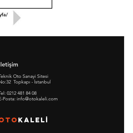
yfa/
İletişim
Teknik Oto Sanayi Sitesi
No:32 Topkapı - İstanbul
Tel:
0212 481 84 08
E-Posta:
info@otokaleli.com
OTO
KALEL
İ