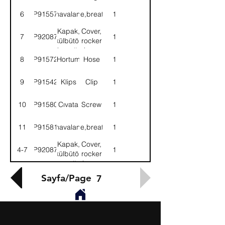
6
9P915576
Boru,havalandırma
Tube,breather
1
Kapak,
Cover,
7
9P920876
1
külbütör
rocker
kapağı
lever
8
9P915721
Hortum
Hose
1
9
9P915425
Klips
Clip
1
10
9P915804
Cıvata
Screw
1
11
9P915810
Boru,havalandırma
Tube,breather
1
Kapak,
Cover,
4-7
9P920874
1
külbütör
rocker
kapağı-
lever-
KMPL.
ASSY.
Sayfa/Page
7