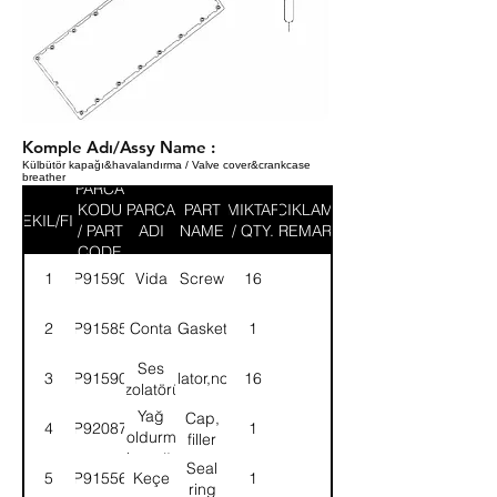
Komple Adı/Assy Name :
Külbütör kapağı&havalandırma / Valve cover&crankcase
breather
PARCA
KODU
PARCA
PART
MIKTAR
ACIKLAMA
SEKIL/FIG
/ PART
ADI
NAME
/ QTY.
/ REMARK
CODE
1
9P915905
Vida
Screw
16
2
9P915853
Conta
Gasket
1
Ses
3
9P915906
Isalator,noise
16
izolatörü
Yağ
Cap,
4
9P920875
1
doldurma
filler
kapağı
Seal
5
9P915565
Keçe
1
ring