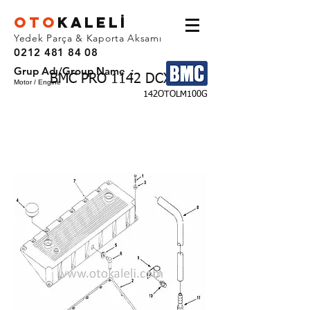
OTO
KALEL
İ
Yedek Parça & Kaporta Aksamı
0212 481 84 08
Grup Adı/Group Name :
BMC PRO 1142 DCX
Motor / Engine
142OTOLM100G