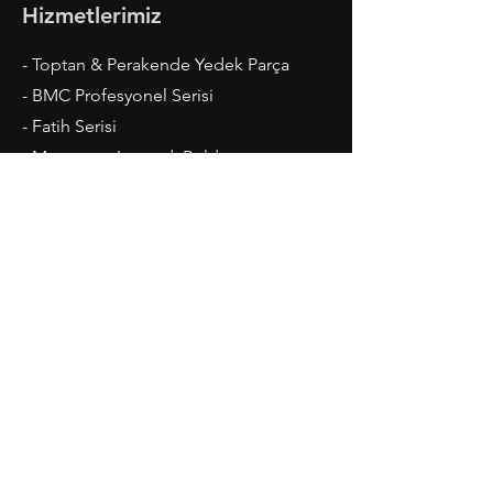
Hizmetlerimiz
- Toptan & Perakende Yedek Parça
- BMC Profesyonel Serisi
- Fatih Serisi
- Megastar, Levend, Belde
- Ford Cargo Serisi
- Madeni Yaglar ve Kaporta
Çalışma Saatleri
Pazartesi-Cuma: 08.00 - 20.00
Cumartesi: 09.00 - 19.00
İletişim