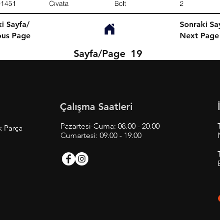
01451
Cıvata
Bolt
2
i Sayfa/
Sonraki Sa
ous Page
Next Page
Sayfa/Page
19
Çalışma Saatleri
Pazartesi-Cuma: 08.00 - 20.00
k Parça
Cumartesi: 09.00 - 19.00