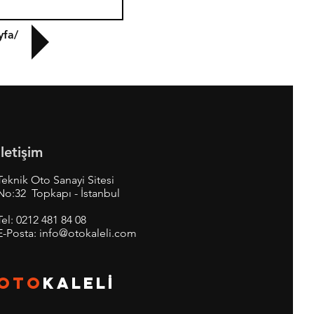
yfa/
İletişim
Teknik Oto Sanayi Sitesi
No:32 Topkapı - İstanbul
Tel:
0212 481 84 08
E-Posta:
info@otokaleli.com
OTO
KALEL
İ