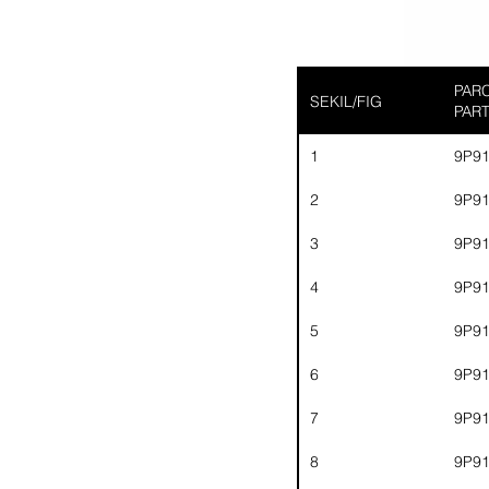
PARC
SEKIL/FIG
PAR
1
9P9
2
9P9
3
9P9
4
9P9
5
9P9
6
9P9
7
9P9
8
9P9