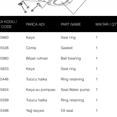
A KODU /
PARCA ADI
PART NAME
MIKTAR / QT
T CODE
15860
Keçe
Seal ring
1
15526
Conta
Gasket
1
15980
Bilyalı rulman
Ball bearing
1
15823
Keçe
Seal ring
1
15446
Tutucu halka
Ring retaining
1
15924
Keçe,su pompası
Seal,Water pump
1
15599
Tutucu halka
Ring retaining
1
15498
Yağ keçesi
Oil seal
1