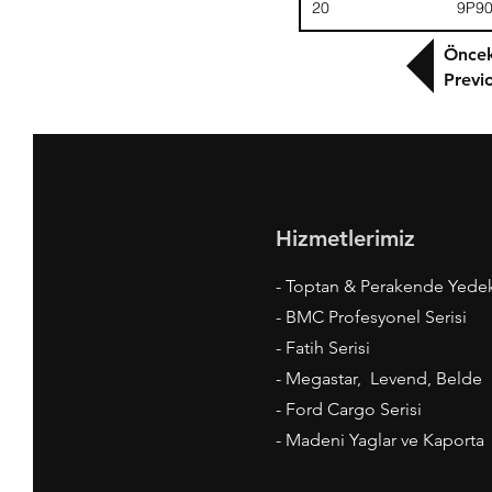
20
9P9
Öncek
Previ
Hizmetlerimiz
- Toptan & Perakende Yede
- BMC Profesyonel Serisi
- Fatih Serisi
- Megastar, Levend, Belde
- Ford Cargo Serisi
- Madeni Yaglar ve Kaporta