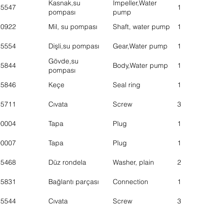
Kasnak,su
Impeller,Water
15547
1
pompası
pump
20922
Mil, su pompası
Shaft, water pump
1
15554
Dişli,su pompası
Gear,Water pump
1
Gövde,su
15844
Body,Water pump
1
pompası
15846
Keçe
Seal ring
1
15711
Cıvata
Screw
3
00004
Tapa
Plug
1
00007
Tapa
Plug
1
15468
Düz rondela
Washer, plain
2
15831
Bağlantı parçası
Connection
1
15544
Cıvata
Screw
3