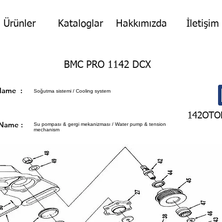
Ürünler
Kataloglar
Hakkımızda
İletişim
BMC PRO 1142 DCX
p Name :
Soğutma sistemi / Cooling system
142OTO
 Name :
Su pompası & gergi mekanizması / Water pump & tension
mechanism