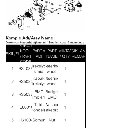
Komple Adı/Assy Name :
Direksiyon kutusu&bağlantıları / Steering case & mountings
PARCA
KODU
PARCA
PART
MIKTAR
ACIKLAMA
SEKIL/FIG
/ PART
ADI
NAME
/ QTY.
/ REMARK
CODE
Direksiyon
Steering
1
58RS103582
1
simidi
wheel
Kapak,
Steering
2
58RS503269
1
direksiyon
wheel
simidi
cover
BMC
Badge,
3
58RS503823
1
amblemi
BMC
Tırtıllı
Washer,
4
WE600101
1
rondela
shakeproof
5
NH610041
Somun
Nut
1