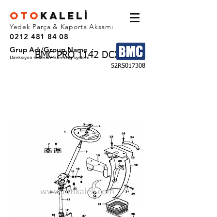
OTO
KALEL
İ
Yedek Parça & Kaporta Aksamı
0212 481 84 08
Grup Adı/Group Name :
BMC PRO 1142 DCX
Direksiyon sistemi / Steering system
52RS017308