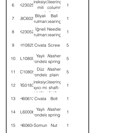
Direksiyon
Steering
6
6K230253
1
mili
column
montajlı-
fixed-
Bilyalı
Ball
7
K8C6022
1
KMPL.
ASSY.
rulman
bearing
İğneli
Needle
8
6K230522
1
rulman
bearing
9
SH108251
Cıvata
Screw
5
Yaylı
Washer,
10
WL108002
5
rondela
spring
Düz
Washer,
11
WC108051
5
rondela
plain
Direksiyon
Steering
12
52RS018334
1
kayıcı mili-
shaft-
KMPL.
ASSY.Panel
13
BH606131
Cıvata
Bolt
1
Yaylı
Washer,
14
WL600062
1
rondela
spring
15
NH606041
Somun
Nut
1