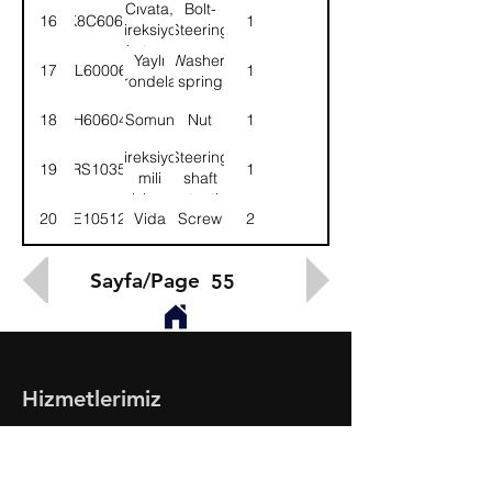
Cıvata,
Bolt-
16
K8C6062
1
direksiyon
Steering
kutusu
gear
Yaylı
Washer,
17
WL600062
1
rondela
spring
18
NH606041
Somun
Nut
1
Direksiyon
Steering
19
58RS103589
1
mili
shaft
gizleme
protective
20
SE105124
Vida
Screw
2
paneli
pan.
Sayfa/Page
55
Hizmetlerimiz
- Toptan & Perakende Yedek Parça
- BMC Profesyonel Serisi