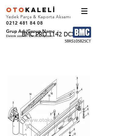
OTO
KALEL
İ
Yedek Parça & Kaporta Aksamı
0212 481 84 08
Grup Adı/Group Name :
BMC PRO 1142 DCX
Elektrik sistemi / Electrical system
58RS105825CT