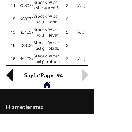
lastiği-
rubber-
Silecek
Wiper
14
8K230789
2
(Alt.)
KMPL.
ASSY.
kolu ve
arm &
lastiği-
rubber-
Silecek
Wiper
15
8K230787
2
KMPL.
ASSY.
kolu
arm
Silecek
Wiper
15
58RS103741
2
(Alt.)
kolu
lever
Silecek
Wiper
16
8K230285
2
lastiği
blade
Silecek
Wiper
16
58RS103742
2
(Alt.)
lastiği
rubber
Sayfa/Page
94
Hizmetlerimiz
- Toptan & Perakende Yedek Parça
- BMC Profesyonel Serisi