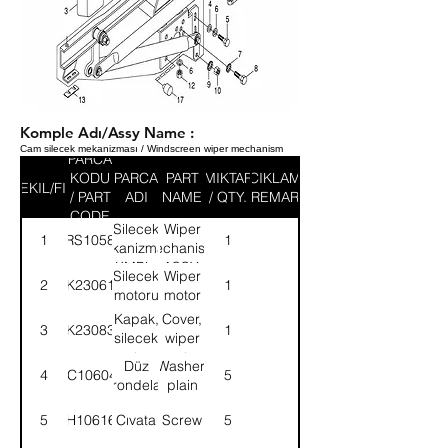
Komple Adı/Assy Name :
Cam silecek mekanizması / Windscreen wiper mechanism
PARCA
KODU
PARCA
PART
MIKTAR
ACIKLAMA
SEKIL/FIG
/ PART
ADI
NAME
/ QTY.
/ REMARK
CODE
Silecek
Wiper
1
58RS105836
1
mekanizması-
mechanism-
KMPL.
ASSY.
Silecek
Wiper
2
3K230619
1
motoru
motor
Kapak,
Cover,
3
8K230831
1
silecek
wiper
motoru
motor
Düz
Washer,
4
WC106041
5
rondela
plain
5
SH106161
Cıvata
Screw
5