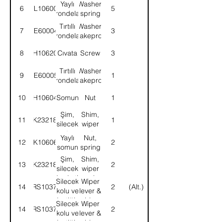
Yaylı
Washer,
6
WL106002
5
rondela
spring
Tırtıllı
Washer,
7
WE600041
3
rondela
shakeproof
8
SH106201
Cıvata
Screw
3
Tırtıllı
Washer,
9
WE600051
1
rondela
shakeproof
10
NH106041
Somun
Nut
1
Şim,
Shim,
11
8K232186
1
silecek
wiper
motoru
motor
Yaylı
Nut,
12
NK106061
2
somun
spring
Şim,
Shim,
13
8K232187
2
silecek
wiper
braketi
bracket
Silecek
Wiper
14
58RS103752
2
(Alt.)
kolu ve
lever &
lastiği-
rubber-
Silecek
Wiper
14
58RS103750
2
KMPL.
ASSY.
kolu ve
lever &