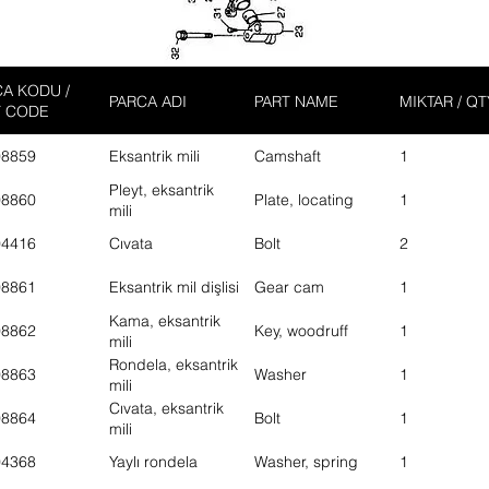
A KODU /
PARCA ADI
PART NAME
MIKTAR / QT
T CODE
08859
Eksantrik mili
Camshaft
1
Pleyt, eksantrik
08860
Plate, locating
1
mili
04416
Cıvata
Bolt
2
08861
Eksantrik mil dişlisi
Gear cam
1
Kama, eksantrik
08862
Key, woodruff
1
mili
Rondela, eksantrik
08863
Washer
1
mili
Cıvata, eksantrik
08864
Bolt
1
mili
04368
Yaylı rondela
Washer, spring
1