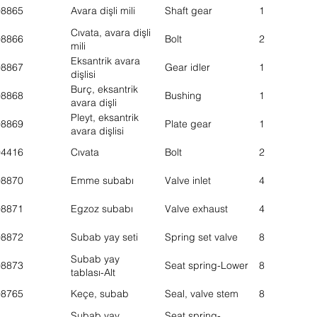
08865
Avara dişli mili
Shaft gear
1
Cıvata, avara dişli
08866
Bolt
2
mili
Eksantrik avara
08867
Gear idler
1
dişlisi
Burç, eksantrik
08868
Bushing
1
avara dişli
Pleyt, eksantrik
08869
Plate gear
1
avara dişlisi
04416
Cıvata
Bolt
2
08870
Emme subabı
Valve inlet
4
08871
Egzoz subabı
Valve exhaust
4
08872
Subab yay seti
Spring set valve
8
Subab yay
08873
Seat spring-Lower
8
tablası-Alt
08765
Keçe, subab
Seal, valve stem
8
Subab yay
Seat spring-