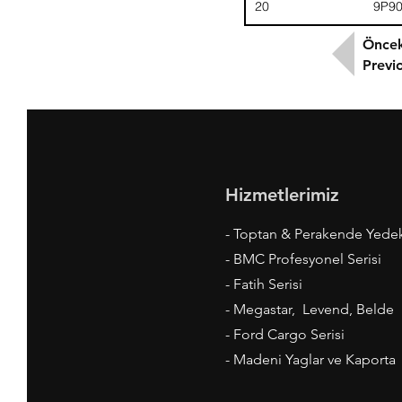
20
9P9
Öncek
Previ
Hizmetlerimiz
- Toptan & Perakende Yede
- BMC Profesyonel Serisi
- Fatih Serisi
- Megastar, Levend, Belde
- Ford Cargo Serisi
- Madeni Yaglar ve Kaporta