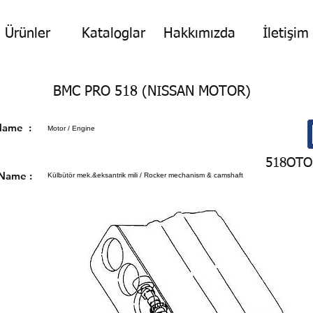
Ürünler
Kataloglar
Hakkımızda
İletişim
BMC PRO 518 (NISSAN MOTOR)
p Name :
Motor / Engine
518OTO
 Name :
Külbütör mek.&eksantrik mili / Rocker mechanism & camshaft