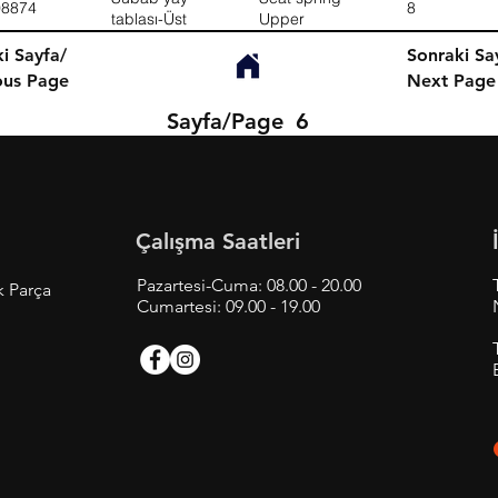
08874
8
tablası-Üst
Upper
i Sayfa/
Sonraki Sa
ous Page
Next Page
Sayfa/Page
6
Çalışma Saatleri
Pazartesi-Cuma: 08.00 - 20.00
k Parça
Cumartesi: 09.00 - 19.00