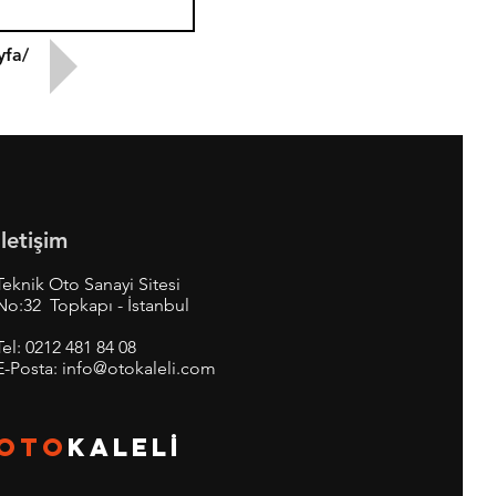
yfa/
İletişim
Teknik Oto Sanayi Sitesi
No:32 Topkapı - İstanbul
Tel:
0212 481 84 08
E-Posta:
info@otokaleli.com
OTO
KALEL
İ