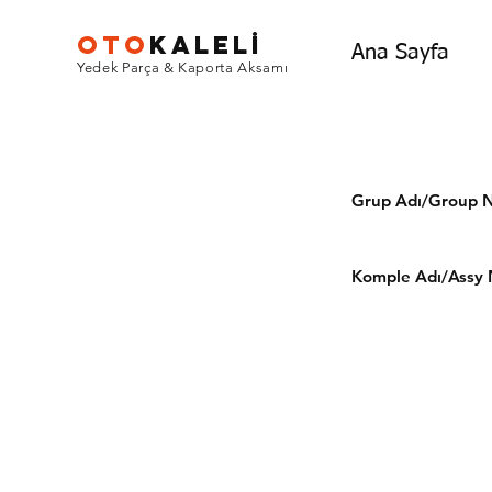
OTO
KALEL
İ
Ana Sayfa
Yedek Parça & Kaporta Aksamı
Grup Adı/Grou
Komple Adı/Assy