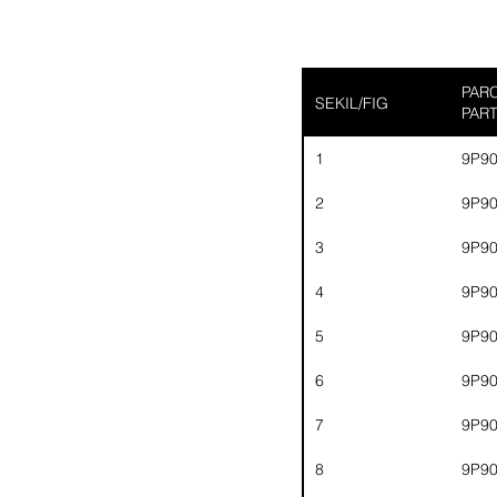
PARC
SEKIL/FIG
PAR
1
9P9
2
9P9
3
9P9
4
9P9
5
9P9
6
9P9
7
9P9
8
9P9