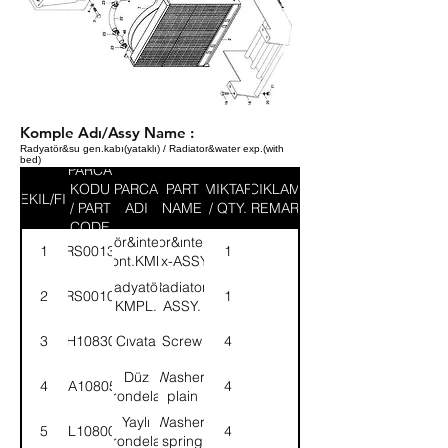
Komple Adı/Assy Name :
Radyatör&su gen.kabı(yataklı) / Radiator&water exp.(with
bed)
PARCA
KODU
PARCA
PART
MIKTAR
ACIKLAMA
SEKIL/FIG
/ PART
ADI
NAME
/ QTY.
/ REMARK
CODE
Radyatör&intercooler
Radiator&ıntercooler
1
52RS001383
1
mont.KMPL
fix-ASSY.
Radyatör-
Radiator-
2
52RS001048
1
KMPL.
ASSY.
3
SH108301
Cıvata
Screw
4
Düz
Washer,
4
WA108051
4
rondela
plain
Yaylı
Washer,
5
WL108002
4
rondela
spring