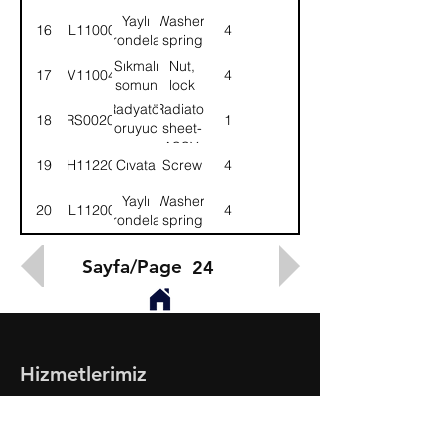
Yaylı
Washer,
16
WL110002
4
rondela
spring
Sıkmalı
Nut,
17
NV110041
4
somun
lock
Radyatör
Radiator
18
52RS002036
1
koruyucu
sheet-
sacı-
ASSY.
19
SH112201
Cıvata
Screw
4
KMPL.
Yaylı
Washer,
20
WL112002
4
rondela
spring
Sayfa/Page
24
Hizmetlerimiz
- Toptan & Perakende Yedek Parça
- BMC Profesyonel Serisi