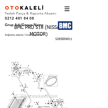
OTO
KALEL
İ
Yedek Parça & Kaporta Aksamı
0212 481 84 08
Grup Adı/Group Name :
BMC PRO 518 (NISSAN
MOTOR)
Soğutma sistemi / Cooling system
52RS004011