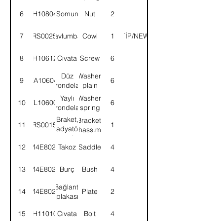
6
NH108041
Somun
Nut
2
7
52RS002545
Davlumbaz
Cowl
YENİTİP/NEWTYPE
1
8
SH106121
Cıvata
Screw
6
Düz
Washer,
9
WA106041
6
rondela
plain
Yaylı
Washer,
10
WL106002
6
rondela
spring
Braket,
Bracket,
11
52RS001582
1
radyatör
radiat.chass.mount.LH
şasi
12
M4E8022
Takoz
Saddle
4
bağl.Sol
13
M4E8023
Burç
Bush
4
Bağlantı
14
M4E8024
Plate
2
plakası
15
BH110101
Cıvata
Bolt
4