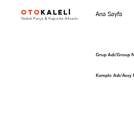
OTO
KALEL
İ
Ana Sayfa
Yedek Parça & Kaporta Aksamı
Grup Adı/Grou
Komple Adı/Assy