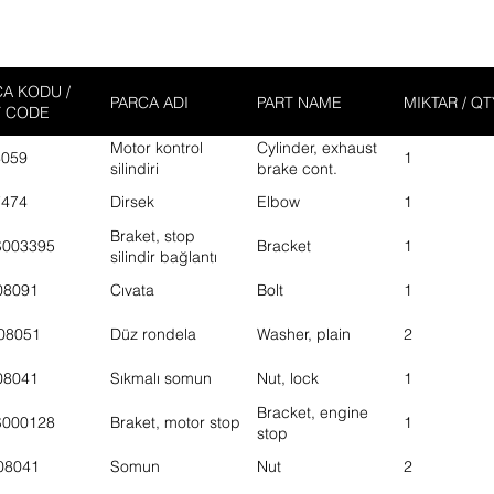
A KODU /
PARCA ADI
PART NAME
MIKTAR / QT
T CODE
Motor kontrol
Cylinder, exhaust
4059
1
silindiri
brake cont.
7474
Dirsek
Elbow
1
Braket, stop
S003395
Bracket
1
silindir bağlantı
08091
Cıvata
Bolt
1
08051
Düz rondela
Washer, plain
2
08041
Sıkmalı somun
Nut, lock
1
Bracket, engine
S000128
Braket, motor stop
1
stop
08041
Somun
Nut
2