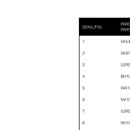
PARC
SEKIL/FIG
PAR
1
5K5
2
5K9
3
52R
4
BH1
5
WA1
6
NV1
7
52R
8
NH1