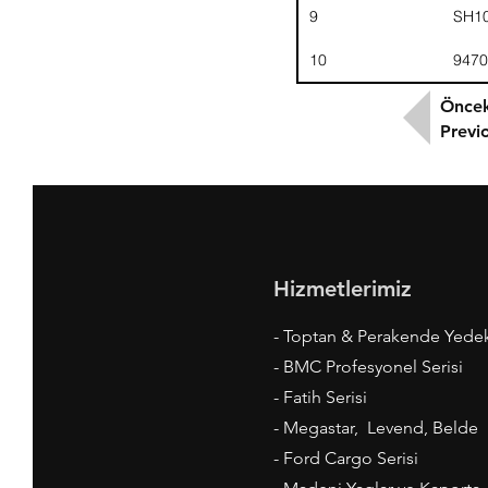
9
SH1
10
9470
Öncek
Previ
Hizmetlerimiz
- Toptan & Perakende Yede
- BMC Profesyonel Serisi
- Fatih Serisi
- Megastar, Levend, Belde
- Ford Cargo Serisi