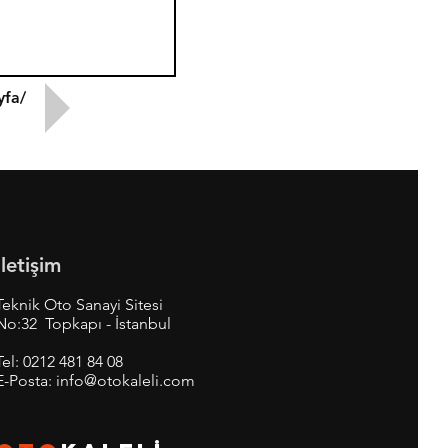
yfa/
İletişim
Teknik Oto Sanayi Sitesi
No:32 Topkapı - İstanbul
Tel:
0212 481 84 08
E-Posta:
info@otokaleli.com