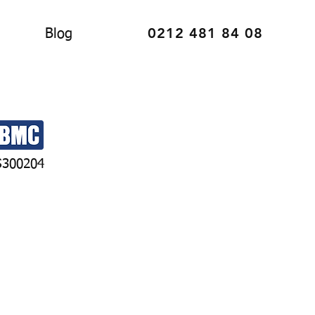
0212 481 84 08
Blog
S300204