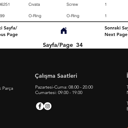
06251
Cıvata
Screw
1
99
O-Ring
O-Ring
1
i Sayfa/
Sonraki Sa
ous Page
Next Page
Sayfa/Page
34
Çalışma Saatleri
Pazartesi-Cuma: 08.00 - 20.00
k Parça
Cumartesi: 09.00 - 19.00