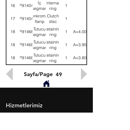
İç
Internal
16
9P914047
1
segman
ring
Senkromeç
Clutch
17
9P914046
1
flanşı
disc
Tutucu
Retaining
18
9P914682
1
(A=4.00)
segman
ring
Tutucu
Retaining
18
9P914683
1
(A=3.95)
segman
ring
Tutucu
Retaining
18
9P914686
1
(A=3.80)
segman
ring
Sayfa/Page
49
Hizmetlerimiz
- Toptan & Perakende Yedek Parça
- BMC Profesyonel Serisi