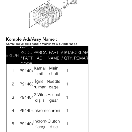
Komple Adı/Assy Name :
Kamalı mil ve çıkış flanşı / Mainshaft & output flange
PARCA
KODU
PARCA
PART
MIKTAR
ACIKLAMA
SEKIL/FIG
/ PART
ADI
NAME
/ QTY.
/ REMARK
CODE
Kamalı
Main
1
9P914043
1
mil
shaft
İğneli
Needle
2
9P914681
1
rulman
cage
2.Vites
Helical
3
9P914044
1
dişlisi
gear
4
9P914045
Senkromeç
Synchronizer
1
Senkromeç
Clutch
5
9P914046
1
flanşı
disc