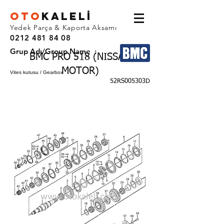
OTO
KALEL
İ
Yedek Parça & Kaporta Aksamı
0212 481 84 08
Grup Adı/Group Name :
BMC PRO 518 (NISSAN
MOTOR)
Vites kutusu / Gearbox
52RS005303D