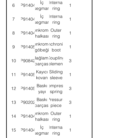
İç
Internal
6
9P914047
1
segman
ring
İç
Internal
7
9P914048
1
segman
ring
Senkromeç
Outer
8
9P914049
1
halkası
ring
Senkromeç
Synchronizer
9
9P914050
1
göbeği
boot
Bağlama
Coupling
10
9P908429
3
parçası
element
Kayıcı
Sliding
11
9P914051
1
kovan
sleeve
Baskı
Compresor
12
9P914052
3
yayı
spring
Baskı
Pressure
13
9P902021
3
parçası
piece
Senkromeç
Outer
14
9P914049
1
halkası
ring
İç
Internal
15
9P914048
1
segman
ring