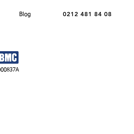
0212 481 84 08
Blog
000837A