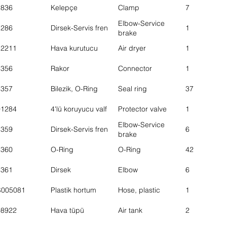
mounting
2836
Kelepçe
Clamp
7
Elbow-Service
7286
Dirsek-Servis fren
1
brake
12211
Hava kurutucu
Air dryer
1
7356
Rakor
Connector
1
7357
Bilezik, O-Ring
Seal ring
37
01284
4'lü koruyucu valf
Protector valve
1
Elbow-Service
7359
Dirsek-Servis fren
6
brake
7360
O-Ring
O-Ring
42
7361
Dirsek
Elbow
6
S005081
Plastik hortum
Hose, plastic
1
08922
Hava tüpü
Air tank
2