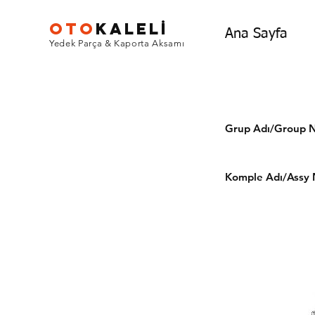
OTO
KALEL
İ
Ana Sayfa
Yedek Parça & Kaporta Aksamı
Grup Adı/Grou
Komple Adı/Assy