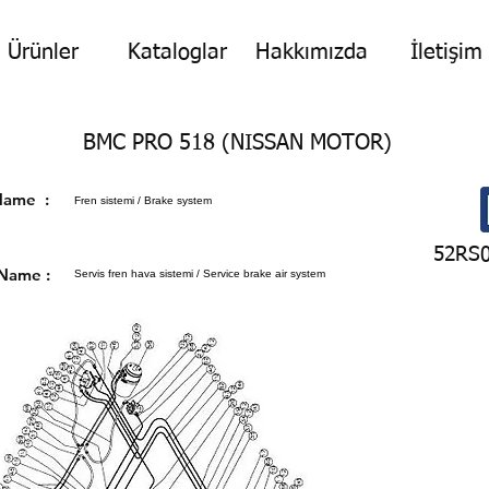
Ürünler
Kataloglar
Hakkımızda
İletişim
BMC PRO 518 (NISSAN MOTOR)
p Name :
Fren sistemi / Brake system
52RS
 Name :
Servis fren hava sistemi / Service brake air system