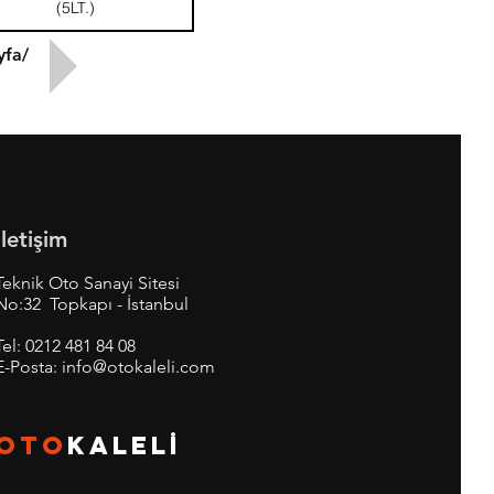
(5LT.)
yfa/
İletişim
Teknik Oto Sanayi Sitesi
No:32 Topkapı - İstanbul
Tel:
0212 481 84 08
E-Posta:
info@otokaleli.com
OTO
KALEL
İ