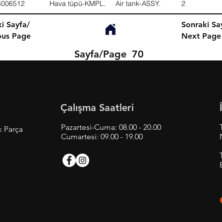
S006512
Hava tüpü-KMPL.
Air tank-ASSY.
2
i Sayfa/
Sonraki Sa
ous Page
Next Page
Sayfa/Page
70
Çalışma Saatleri
Pazartesi-Cuma: 08.00 - 20.00
k Parça
Cumartesi: 09.00 - 19.00