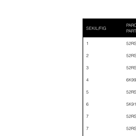
PARC
SEKIL/FIG
PAR
1
52R
2
52R
3
52R
4
6K9
5
52R
6
5K9
7
52R
7
52R