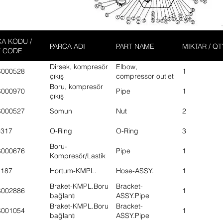
A KODU /
PARCA ADI
PART NAME
MIKTAR / QT
T CODE
Dirsek, kompresör
Elbow,
S000528
1
çıkış
compressor outlet
Boru, kompresör
S000970
Pipe
1
çıkış
S000527
Somun
Nut
2
9317
O-Ring
O-Ring
3
Boru-
S000676
Pipe
1
Kompresör/Lastik
hortum
1187
Hortum-KMPL.
Hose-ASSY.
1
Braket-KMPL.Boru
Bracket-
S002886
1
bağlantı
ASSY.Pipe
mounting
Braket-KMPL.Boru
Bracket-
S001054
1
bağlantı
ASSY.Pipe