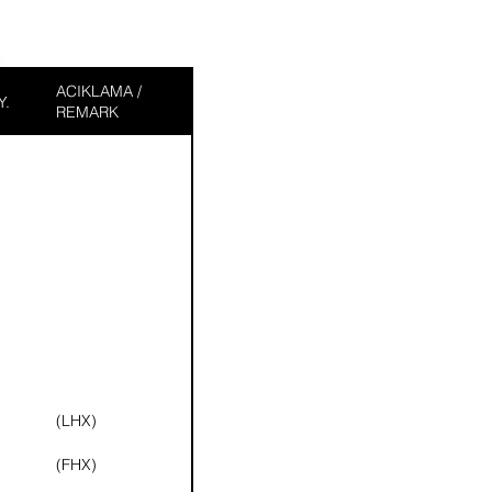
ACIKLAMA /
Y.
REMARK
(LHX)
(FHX)