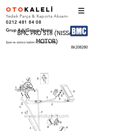
OTO
KALEL
İ
Yedek Parça & Kaporta Aksamı
0212 481 84 08
Grup Adı/Group Name :
BMC PRO 518 (NISSAN
MOTOR)
Şasi ve sürücü kabini / Chassis & cab
8K208280