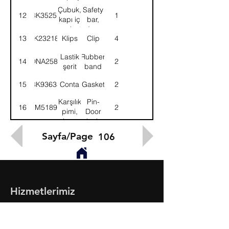
Sol
açma
Çubuk,
Safety
12
8K35251
1
kolu-
kapı iç
bar,
Sol
emniyet-
door
13
8K232184
Klips
Clip
4
Sol
inner-
LH
Lastik
Rubber
14
DNA2586
2
şerit
band
15
8K93633
Conta
Gasket
2
Karşılık
Pin-
16
8M51894
2
pimi,
Door
kapı
lock
takozu
arm
Sayfa/Page
106
check
Hizmetlerimiz
- Toptan & Perakende Yedek Parça
- BMC Profesyonel Serisi