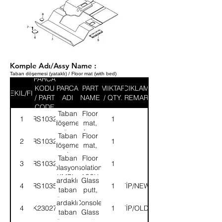
Komple Adı/Assy Name :
Taban döşemesi (yataklı) / Floor mat (with bed)
PARCA
KODU
PARCA
PART
MIKTAR
ACIKLAMA
SEKIL/FIG
/ PART
ADI
NAME
/ QTY.
/ REMARK
CODE
Taban
Floor
1
58RS103278
1
döşeme,
mat,
ön
front
Taban
Floor
2
58RS103279
1
döşeme,
mat,
arka
rear
Taban
Floor
3
58RS103281
1
izolasyonu-
isolation-
KMPL.
ASSY.
Bardaklık,
Glass
4
58RS103572
YENİTİP/NEWTYPE
1
taban
putt,
döşemesi
mat
Bardaklık,
Console-
4
8K230273
ESKİTİP/OLDTYPE
1
floor
taban
Glass
döşemesi
putt-