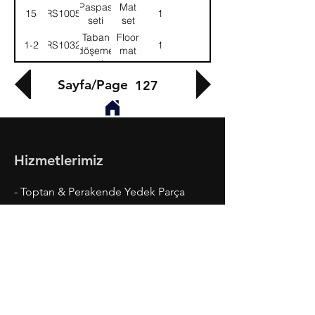
Paspas
Mat
15
58RS100537
1
seti
set
Taban
Floor
1-2
58RS103277
1
döşeme
mat
seti
set
Sayfa/Page
127
Hizmetlerimiz
- Toptan & Perakende Yedek Parça
- BMC Profesyonel Serisi
- Fatih Serisi
- Megastar, Levend, Belde
- Ford Cargo Serisi
- Madeni Yaglar ve Kaporta