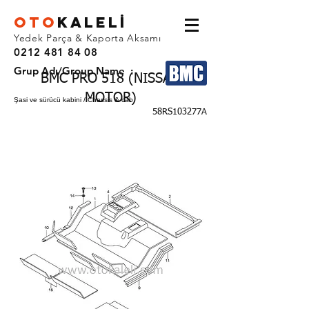
OTO
KALEL
İ
Yedek Parça & Kaporta Aksamı
0212 481 84 08
Grup Adı/Group Name :
BMC PRO 518 (NISSAN
MOTOR)
Şasi ve sürücü kabini / Chassis & cab
58RS103277A