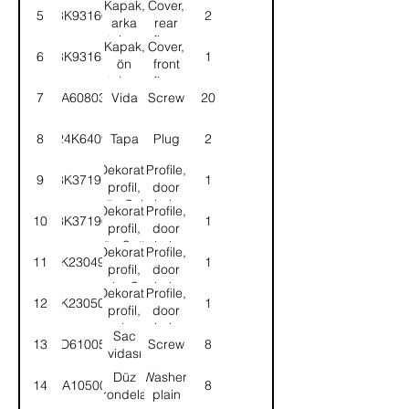
Kapak,
Cover,
5
8K93166
2
Mats
arka
rear
floor
taban
floor
Kapak,
Cover,
6
8K93165
1
ön
front
taban
floor
7
DA608031
Vida
Screw
20
8
24K6409
Tapa
Plug
2
Dekoratif
Profile,
9
8K37197
1
profil,
door
ön-Sol
hole
Dekoratif
Profile,
10
8K37196
1
front-
profil,
door
LH
ön-Sağ
hole
Dekoratif
Profile,
11
8K230499
1
front-
profil,
door
RH
arka-Sol
hole
Dekoratif
Profile,
12
8K230500
1
rear-
profil,
door
LH
arka-
hole
Sac
13
AD610054
Screw
8
Sağ
rear-
vidası
RH
Düz
Washer,
14
WA105004
8
rondela
plain