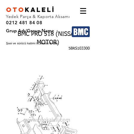
OTO
KALEL
İ
Yedek Parça & Kaporta Aksamı
0212 481 84 08
Grup Adı/Group Name :
BMC PRO 518 (NISSAN
MOTOR)
Şasi ve sürücü kabini / Chassis & cab
58RS103300