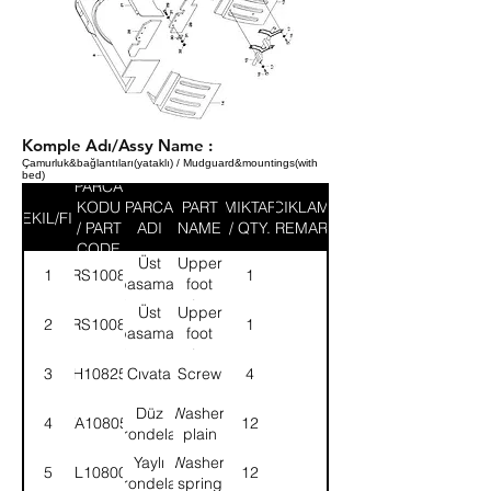
Komple Adı/Assy Name :
Çamurluk&bağlantıları(yataklı) / Mudguard&mountings(with
bed)
PARCA
KODU
PARCA
PART
MIKTAR
ACIKLAMA
SEKIL/FIG
/ PART
ADI
NAME
/ QTY.
/ REMARK
CODE
Üst
Upper
1
58RS100896
1
basamak
foot
taşıyıcı-
step
Üst
Upper
2
58RS100895
1
Sağ
carrier-
basamak
foot
RH
taşıyıcı-
step
3
SH108251
Cıvata
Screw
4
Sol
carrier-
LH
Düz
Washer,
4
WA108051
12
rondela
plain
Yaylı
Washer,
5
WL108002
12
rondela
spring