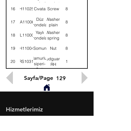
braketi-
bracket-
16
SH110251
Cıvata
Screw
8
Sağ
RH
Düz
Washer,
17
WA110061
8
rondela
plain
Yaylı
Washer,
18
WL110002
8
rondela
spring
19
NH110041
Somun
Nut
8
Çamurluk
Mudguard-
20
58RS103176
1
siperi-
RH
Sağ
Sayfa/Page
129
Hizmetlerimiz
- Toptan & Perakende Yedek Parça
- BMC Profesyonel Serisi