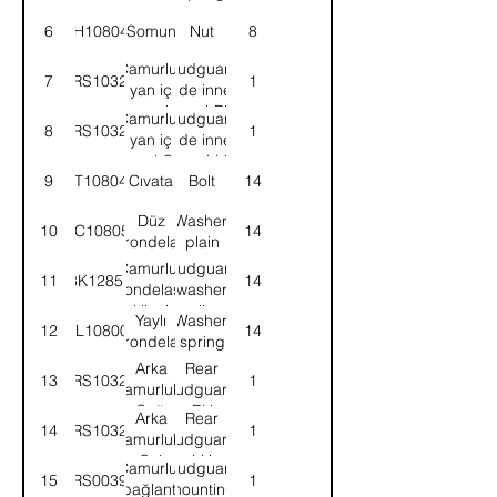
6
NH108041
Somun
Nut
8
Çamurluk
Mudguard
7
58RS103290
1
yan iç
side inner
panel-
panel-RH
Çamurluk
Mudguard
8
58RS103291
1
Sağ
yan iç
side inner
panel-Sol
panel-LH
9
BT108041
Cıvata
Bolt
14
Düz
Washer,
10
WC108051
14
rondela
plain
Çamurluk
Mudguard
11
8K12857
14
rondelası
washer
klipsi
clip
Yaylı
Washer,
12
WL108002
14
rondela
spring
Arka
Rear
13
58RS103294
1
çamurluk-
mudguard-
Sağ
RH
Arka
Rear
14
58RS103295
1
çamurluk-
mudguard-
Sol
LH
Çamurluk
Mudguard
15
52RS003972
1
bağlantı
mounting