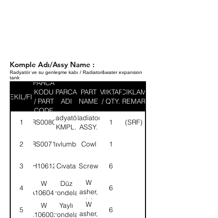
Komple Adı/Assy Name :
Radyatör ve su genleşme kabı / Radiator&water expansion
tank
PARCA
KODU
PARCA
PART
MIKTAR
ACIKLAMA
SEKIL/FIG
/ PART
ADI
NAME
/ QTY.
/ REMARK
CODE
Radyatör-
Radiator-
1
52RS008097
1
(SRF)
KMPL.
ASSY.
2
52RS007155
Davlumbaz
Cowl
1
3
SH106121
Cıvata
Screw
6
W
W
Düz
4
6
asher,
A106041
rondela
plain
W
W
Yaylı
5
6
asher,
L106002
rondela