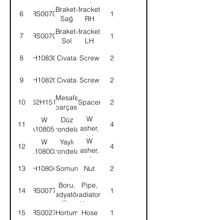
spring
Braket-
Bracket-
6
52RS007080
1
Sağ
RH
Braket-
Bracket-
7
52RS007079
1
Sol
LH
8
SH108301
Cıvata
Screw
2
9
SH108201
Cıvata
Screw
2
Mesafe
10
62H151
Spacer
2
parçası
W
W
Düz
11
4
asher,
A108051
rondela
plain
W
W
Yaylı
12
4
asher,
L108002
rondela
spring
13
NH108041
Somun
Nut
2
Boru,
Pipe,
14
52RS007709
1
radyatör-
radiator-
Üst
Upper
15
52RS002729
Hortum
Hose
1