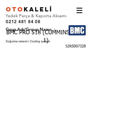
OTO
KALEL
İ
Yedek Parça & Kaporta Aksamı
0212 481 84 08
Grup Adı/Group Name :
BMC PRO 518 (CUMMINS EURO
1)
Soğutma sistemi / Cooling system
52RS007328