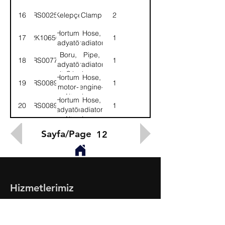
16
52RS002511
Kelepçe
Clamp
2
Hortum,
Hose,
17
2K10650
1
radyatör
radiator
Boru,
Pipe,
18
52RS007714
1
radyatör
radiator
alt-Çıkış
lower-
Hortum,
Hose,
19
52RS008936
1
Outlet
motor-
engine-
Alt
Lower
Hortum,
Hose,
20
52RS008935
1
radyatör-
radiator-
Alt
Lower
Sayfa/Page
12
Hizmetlerimiz
- Toptan & Perakende Yedek Parça
- BMC Profesyonel Serisi