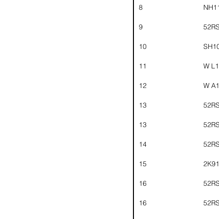
8
NH1
9
52R
10
SH1
11
W L1
12
W A
13
52R
13
52R
14
52R
15
2K9
16
52R
16
52R