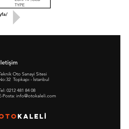
TYPE
yfa/
İletişim
Teknik Oto Sanayi Sitesi
No:32 Topkapı - İstanbul
Tel:
0212 481 84 08
E-Posta:
info@otokaleli.com
OTO
KALEL
İ