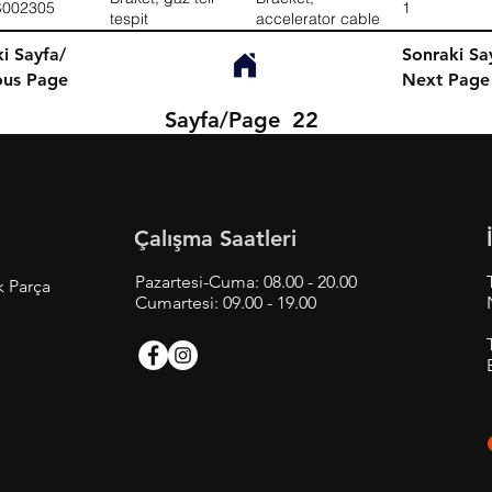
S002305
1
tespit
accelerator cable
i Sayfa/
Sonraki Sa
ous Page
Next Page
Sayfa/Page
22
Çalışma Saatleri
Pazartesi-Cuma: 08.00 - 20.00
k Parça
Cumartesi: 09.00 - 19.00