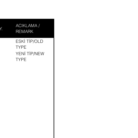
ACIKLAMA /
Y.
REMARK
ESKİ TİP/OLD
TYPE
YENİ TİP/NEW
TYPE