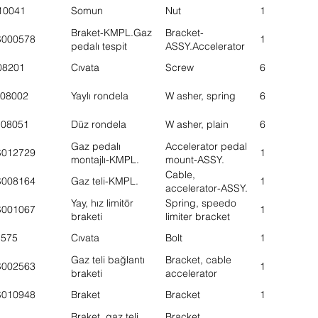
10041
Somun
Nut
1
Braket-KMPL.Gaz
Bracket-
S000578
1
pedalı tespit
ASSY.Accelerator
pedal
08201
Cıvata
Screw
6
08002
Yaylı rondela
W asher, spring
6
108051
Düz rondela
W asher, plain
6
Gaz pedalı
Accelerator pedal
S012729
1
montajlı-KMPL.
mount-ASSY.
Cable,
S008164
Gaz teli-KMPL.
1
accelerator-ASSY.
Yay, hız limitör
Spring, speedo
S001067
1
braketi
limiter bracket
1575
Cıvata
Bolt
1
Gaz teli bağlantı
Bracket, cable
S002563
1
braketi
accelerator
S010948
Braket
Bracket
1
Braket, gaz teli
Bracket,