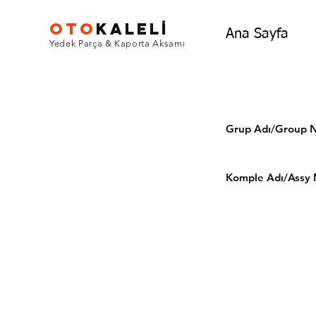
OTO
KALEL
İ
Ana Sayfa
Yedek Parça & Kaporta Aksamı
Grup Adı/Grou
Komple Adı/Assy