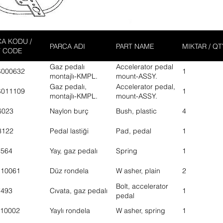
A KODU /
PARCA ADI
PART NAME
MIKTAR / QT
T CODE
Gaz pedalı
Accelerator pedal
S000632
1
montajlı-KMPL.
mount-ASSY.
Gaz pedalı,
Accelerator pedal,
S011109
1
montajlı-KMPL.
mount-ASSY.
6023
Naylon burç
Bush, plastic
4
8122
Pedal lastiği
Pad, pedal
1
7564
Yay, gaz pedalı
Spring
1
110061
Düz rondela
W asher, plain
2
Bolt, accelerator
7493
Cıvata, gaz pedalı
1
pedal
10002
Yaylı rondela
W asher, spring
1