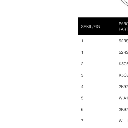
PARC
SEKIL/FIG
PAR
1
52R
1
52R
2
K5C
3
K5C
4
2K9
5
W A
6
2K9
7
W L1