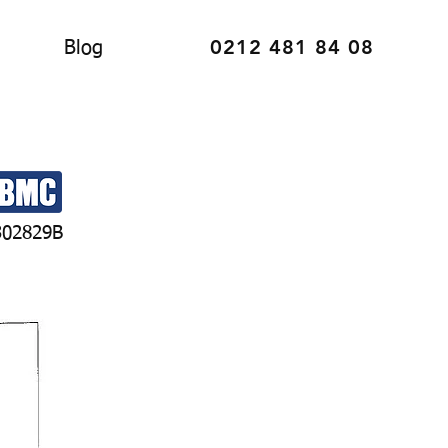
0212 481 84 08
Blog
302829B