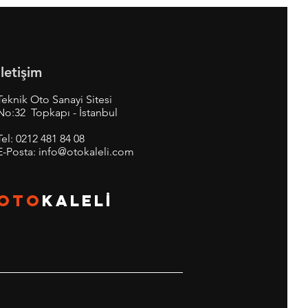
İletişim
Teknik Oto Sanayi Sitesi
No:32 Topkapı - İstanbul
Tel:
0212 481 84 08
E-Posta:
info@otokaleli.com
OTO
KALEL
İ