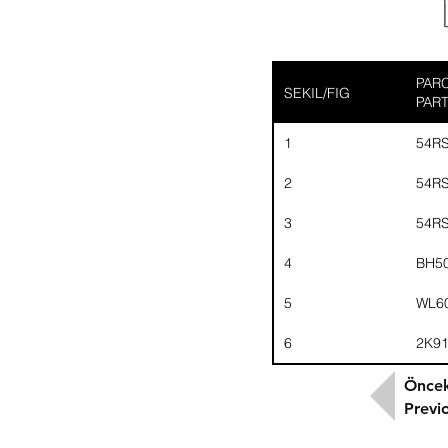
PARC
SEKIL/FIG
PAR
1
54R
2
54R
3
54R
4
BH5
5
WL6
6
2K9
Öncek
Previ