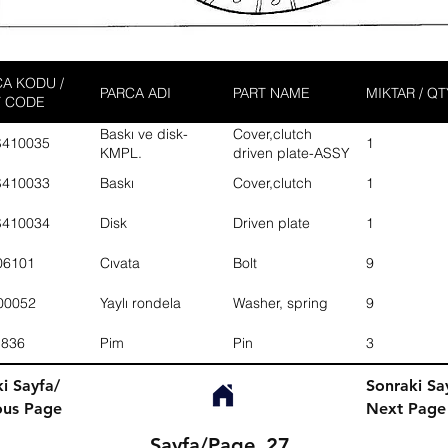
A KODU /
PARCA ADI
PART NAME
MIKTAR / QT
T CODE
Baskı ve disk-
Cover,clutch
S410035
1
KMPL.
driven plate-ASSY
S410033
Baskı
Cover,clutch
1
S410034
Disk
Driven plate
1
06101
Cıvata
Bolt
9
00052
Yaylı rondela
Washer, spring
9
1836
Pim
Pin
3
i Sayfa/
Sonraki Sa
ous Page
Next Page
Sayfa/Page
27