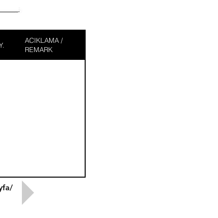
ACIKLAMA /
Y.
REMARK
yfa/