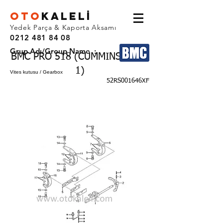
OTO
KALEL
İ
Yedek Parça & Kaporta Aksamı
0212 481 84 08
Grup Adı/Group Name :
BMC PRO 518 (CUMMINS EURO
1)
Vites kutusu / Gearbox
52RS001646XF