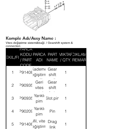
Komple Adı/Assy Name :
Vites değiştirme sistemi&bağl. / Gearshift system &
connection
PARCA
KODU
PARCA
PART
MIKTAR
ACIKLAMA
SEKIL/FIG
/ PART
ADI
NAME
/ QTY.
/ REMARK
CODE
Kademe
Gear
1
9P914082
1
değişitirme
shift
mili
rail
Geri
Gear
2
9P909353
1
vites
shift
çatalı
fork
Yarıklı
3
9P909355
Slot.pin
1
pim
Yarıklı
4
9P902098
Pin
1
pim
Mil, vites
Drag
5
9P914083
1
değiştirme
link