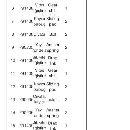
çatalı
Vites
Gear
6
9P914084
1
değiştirme
shift
çatalı
fork
Kayıcı
Sliding
7
9P914085
2
pabuç
pad
8
9P914086
Cıvata
Bolt
2
Yaylı
Washer,
9
9P902051
2
rondela
spring
Mil, vites
Drag
10
9P914087
1
değiştirme
link
çatalı
Vites
Gear
11
9P914088
1
değiştirme
shift
çatalı
fork
Kayıcı
Sliding
12
9P914089
2
pabuç
pad
Cıvata,
13
9P909363
Artıcular.bolt
2
kayıcı
pabuç
Yaylı
Washer,
14
9P902051
2
rondela
spring
Mil, vites
Drag
15
9P914090
1
değiştirme
link