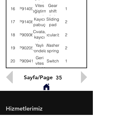
çatalı
Vites
Gear
16
9P914091
1
değiştirme
shift
çatalı
fork
Kayıcı
Sliding
17
9P914089
2
pabuç
pad
Cıvata,
18
9P909363
Artıcular.bolt
2
kayıcı
pabuç
Yaylı
Washer,
19
9P902051
2
rondela
spring
Geri
20
9P909411
Switch
1
vites
müşiri
Sayfa/Page
35
Hizmetlerimiz
- Toptan & Perakende Yedek Parça
- BMC Profesyonel Serisi