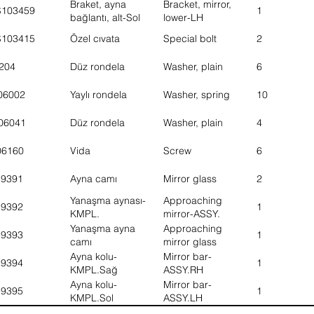
Braket, ayna
Bracket, mirror,
S103459
1
bağlantı, alt-Sol
lower-LH
S103415
Özel cıvata
Special bolt
2
204
Düz rondela
Washer, plain
6
06002
Yaylı rondela
Washer, spring
10
06041
Düz rondela
Washer, plain
4
06160
Vida
Screw
6
19391
Ayna camı
Mirror glass
2
Yanaşma aynası-
Approaching
19392
1
KMPL.
mirror-ASSY.
Yanaşma ayna
Approaching
19393
1
camı
mirror glass
Ayna kolu-
Mirror bar-
19394
1
KMPL.Sağ
ASSY.RH
Ayna kolu-
Mirror bar-
19395
1
KMPL.Sol
ASSY.LH