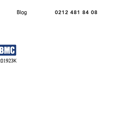
0212 481 84 08
Blog
201923K