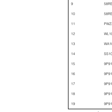
9
58R
10
58R
11
PWZ
12
WL1
13
WA1
14
SS1
15
9P9
16
9P9
17
9P9
18
9P9
19
9P9