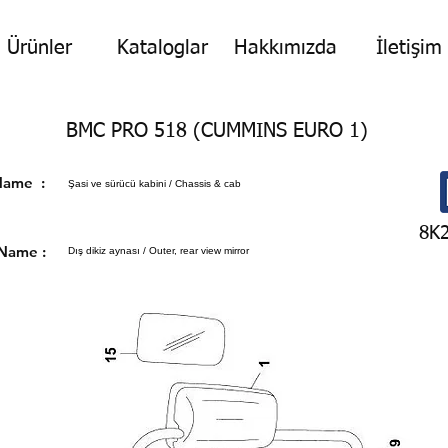
Ürünler
Kataloglar
Hakkımızda
İletişim
BMC PRO 518 (CUMMINS EURO 1)
p Name :
Şasi ve sürücü kabini / Chassis & cab
8K
 Name :
Dış dikiz aynası / Outer, rear view mirror