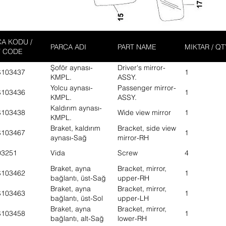
A KODU /
PARCA ADI
PART NAME
MIKTAR / QT
T CODE
Şoför aynası-
Driver's mirror-
S103437
1
KMPL.
ASSY.
Yolcu aynası-
Passenger mirror-
S103436
1
KMPL.
ASSY.
Kaldırım aynası-
S103438
Wide view mirror
1
KMPL.
Braket, kaldırım
Bracket, side view
S103467
1
aynası-Sağ
mirror-RH
03251
Vida
Screw
4
Braket, ayna
Bracket, mirror,
S103462
1
bağlantı, üst-Sağ
upper-RH
Braket, ayna
Bracket, mirror,
S103463
1
bağlantı, üst-Sol
upper-LH
Braket, ayna
Bracket, mirror,
S103458
1
bağlantı, alt-Sağ
lower-RH