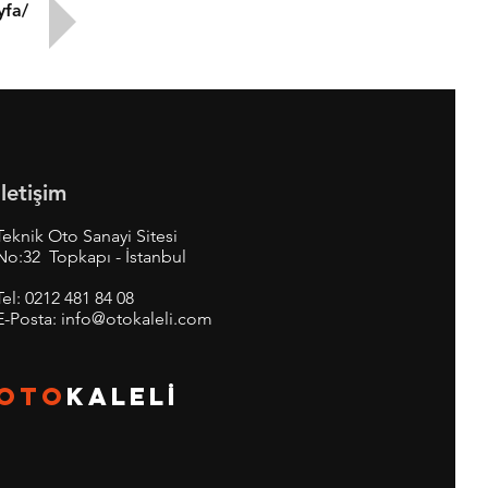
yfa/
İletişim
Teknik Oto Sanayi Sitesi
No:32 Topkapı - İstanbul
Tel:
0212 481 84 08
E-Posta:
info@otokaleli.com
OTO
KALEL
İ