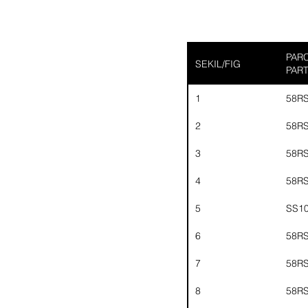
PARC
SEKIL/FIG
PAR
1
58R
2
58R
3
58R
4
58R
5
SS1
6
58R
7
58R
8
58R