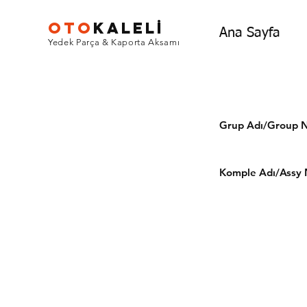
OTO
KALEL
İ
Ana Sayfa
Yedek Parça & Kaporta Aksamı
Grup Adı/Grou
Komple Adı/Assy