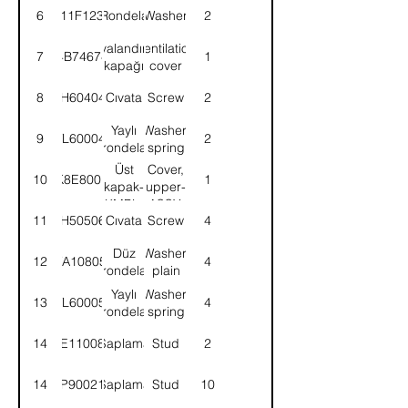
6
11F123
Rondela
Washer
2
Havalandırma
Ventilation
7
4B74674
1
kapağı
cover
8
SH604041
Cıvata
Screw
2
Yaylı
Washer,
9
WL600042
2
rondela
spring
Üst
Cover,
10
K8E8001
1
kapak-
upper-
KMPL.
ASSY.
11
SH505061
Cıvata
Screw
4
Düz
Washer,
12
WA108051
4
rondela
plain
Yaylı
Washer,
13
WL600052
4
rondela
spring
14
TE110085
Saplama
Stud
2
14
9P900212
Saplama
Stud
10