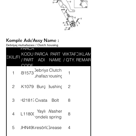
Komple Adı/Assy Name :
Debriyaj muhafazası / Clutch housing
PARCA
KODU
PARCA
PART
MIKTAR
ACIKLAMA
SEKIL/FIG
/ PART
ADI
NAME
/ QTY.
/ REMARK
CODE
Debriyaj
Clutch
1
4B15735
1
muhafazası
housing
2
4K10792
Burç
Bushing
2
3
BH218171
Cıvata
Bolt
8
Yaylı
Washer,
4
WL118002
8
rondela
spring
5
UHN490
Gresörlük
Greaser
4