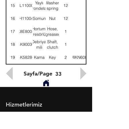
Yaylı
Washer,
15
WL110002
12
rondela
spring
16
NH110041
Somun
Nut
12
Hortum,
Hose,
17
K8E8004
1
gresörlük
greaser
Debriyaj
Shaft,
18
4K90036
1
mili
clutch
19
4K58280
Kama
Key
2
(WKN608)
Sayfa/Page
33
Hizmetlerimiz
- Toptan & Perakende Yedek Parça
- BMC Profesyonel Serisi