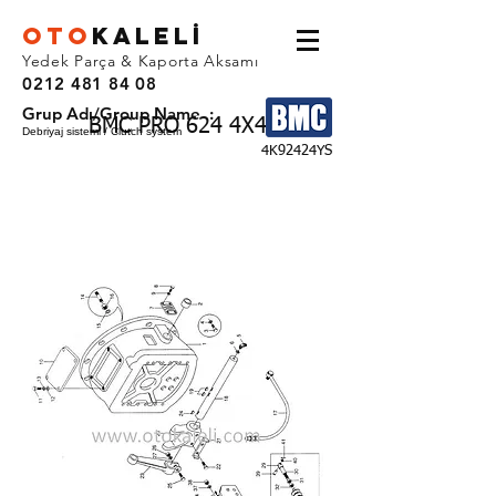
OTO
KALEL
İ
Yedek Parça & Kaporta Aksamı
0212 481 84 08
Grup Adı/Group Name :
BMC PRO 624 4X4
Debriyaj sistemi / Clutch system
4K92424YS