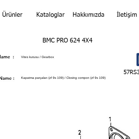
Ürünler
Kataloglar
Hakkımızda
İletişim
BMC PRO 624 4X4
p Name :
Vites kutusu / Gearbox
57RS
 Name :
Kapatma parçaları (zf 9s 109) / Closing compon (zf 9s 109)