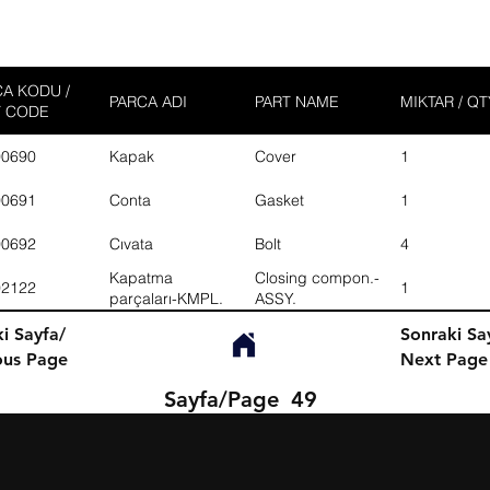
A KODU /
PARCA ADI
PART NAME
MIKTAR / QT
T CODE
00690
Kapak
Cover
1
00691
Conta
Gasket
1
00692
Cıvata
Bolt
4
Kapatma
Closing compon.-
02122
1
parçaları-KMPL.
ASSY.
i Sayfa/
Sonraki Sa
ous Page
Next Page
Sayfa/Page
49