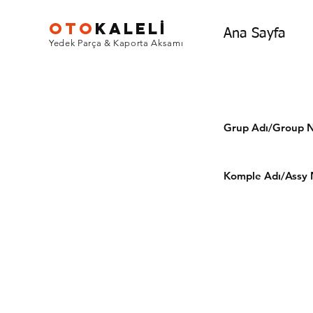
OTO
KALEL
İ
Ana Sayfa
Yedek Parça & Kaporta Aksamı
Grup Adı/Grou
Komple Adı/Assy