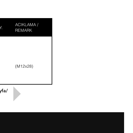
ACIKLAMA /
Y.
REMARK
(M12x28)
yfa/