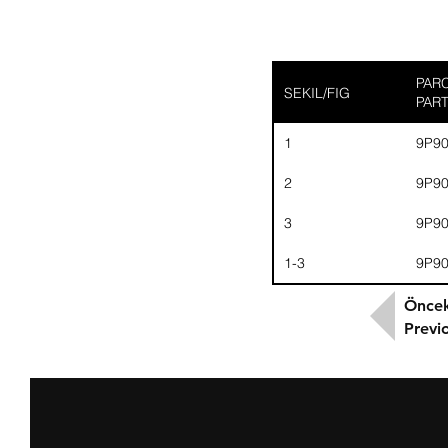
PARC
SEKIL/FIG
PAR
1
9P9
2
9P9
3
9P9
1-3
9P9
Öncek
Previ