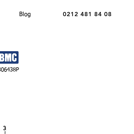
0212 481 84 08
Blog
306438P