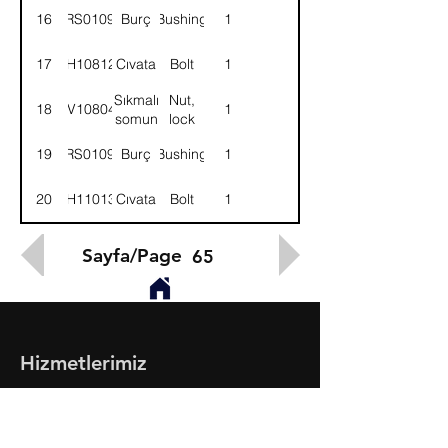
montajlı-
mounting-
16
52RS010914
Burç
Bushing
1
KMPL.
ASSY.
17
BH108121
Cıvata
Bolt
1
Sıkmalı
Nut,
18
NV108041
1
somun
lock
19
52RS010915
Burç
Bushing
1
20
BH110131
Cıvata
Bolt
1
Sayfa/Page
65
Hizmetlerimiz
- Toptan & Perakende Yedek Parça
- BMC Profesyonel Serisi