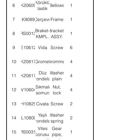
Körüklü
6
4K206097
Bellows
1
lastik
7
4K90893
Çerçeve
Frame
1
Braket-
Bracket-
8
52RS001364
1
KMPL.
ASSY.
9
SE106124
Vida
Screw
6
10
4K208174
Gromet
Grommet
4
Düz
Washer,
11
4K208173
4
rondela
plain
Sıkmalı
Nut,
12
NV106041
4
somun
lock
13
SH108251
Cıvata
Screw
2
Yaylı
Washer,
14
WL108002
2
rondela
spring
Vites
Gear
15
52RS003178
1
borusu,
pipe,