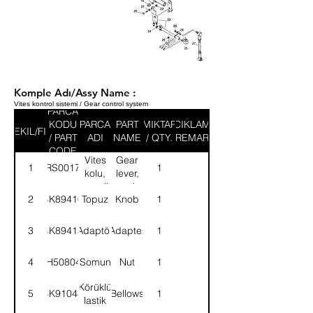
Komple Adı/Assy Name :
Vites kontrol sistemi / Gear control system
PARCA
KODU
PARCA
PART
MIKTAR
ACIKLAMA
SEKIL/FIG
/ PART
ADI
NAME
/ QTY.
/ REMARK
CODE
Vites
Gear
1
52RS001727
1
kolu,
lever,
montajlı-
mounting-
2
4K89416
Topuz
Knob
1
KMPL.
ASSY.
3
4K89413
Adaptör
Adapter
1
4
NH508041
Somun
Nut
1
Körüklü
5
4K91048
Bellows
1
lastik