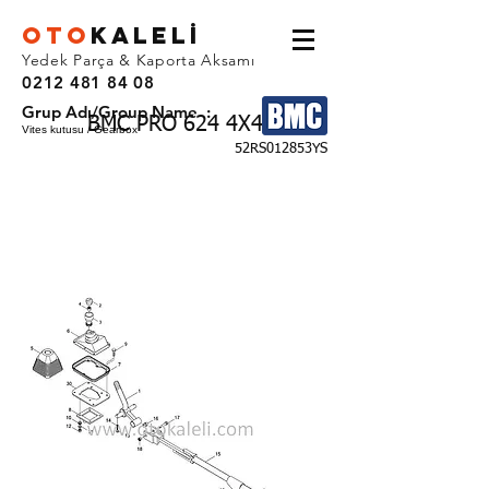
OTO
KALEL
İ
Yedek Parça & Kaporta Aksamı
0212 481 84 08
Grup Adı/Group Name :
BMC PRO 624 4X4
Vites kutusu / Gearbox
52RS012853YS