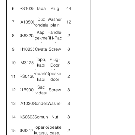
6
58RS103568
Tapa
Plug
44
Düz
Washer,
7
WA105004
12
rondela
plain
Kapı
Handle-
8
8K63203
2
çekme
RH-Pad
kolu-
door&cab
9
SH108351
Cıvata
Screw
8
Sağ
inner
Tapa,
Plug-
10
8M31258
8
kapı
Door
döşemesi
trim
Hoparlör,
Speaker,
11
52RS013038
2
kapı
door
Sac
12
K1B9000
Screw
8
vidası
13
WA103001
Rondela
Washer
8
14
AK606031
Somun
Nut
8
Hoparlör
Speaker
15
8K93177
2
kutusu,
case,