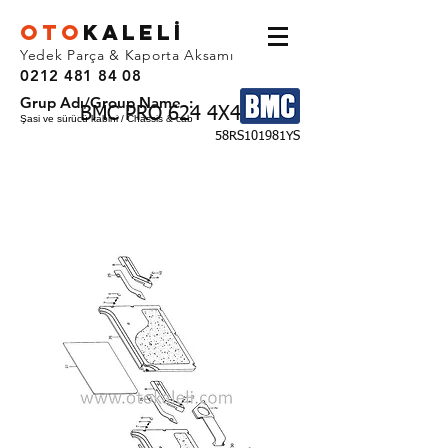
OTO
KALEL
İ
Yedek Parça & Kaporta Aksamı
0212 481 84 08
Grup Adı/Group Name :
BMC PRO 624 4X4
Şasi ve sürücü kabini / Chassis & cab
58RS101981YS