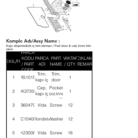
Komple Adı/Assy Name :
Kapı döşeme&s/k iç trim eleman / Pad door & cab inner trim
elem
PARCA
KODU
PARCA
PART
MIKTAR
ACIKLAMA
SEKIL/FIG
/ PART
ADI
NAME
/ QTY.
/ REMARK
CODE
Trim,
Trim,
1
58RS101532
1
kapı iç
door
paneli-
inner
Cep,
Pocket
2
8K37200
1
Sağ
panel-
kapı iç
door,inner
RH
paneli-
panel-RH
3
AB604701
Vida
Screw
12
Sağ
4
WC104001
Rondela
Washer
12
5
8K230080
Vida
Screw
16