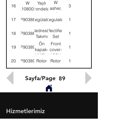
W
W
Yaylı
16
3
asher,
L108002
rondela
spring
17
9P903888
Regülatör
Regulator
1
Redresör
Rectifier
18
9P903889
1
Takımı
Set
Ön
Front
19
9P903890
1
kapak-
cover-
KMPL.
ASSY.
20
9P903891
Rotor
Rotor
1
Sayfa/Page
89
Hizmetlerimiz
- Toptan & Perakende Yedek Parça
- BMC Profesyonel Serisi