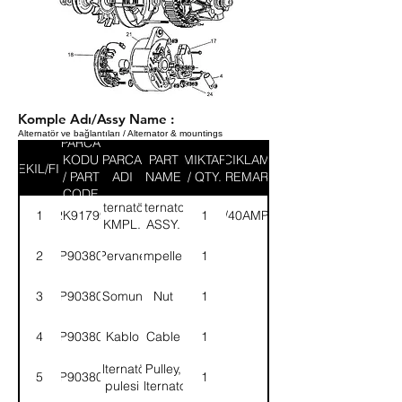
Komple Adı/Assy Name :
Alternatör ve bağlantıları / Alternator & mountings
PARCA
KODU
PARCA
PART
MIKTAR
ACIKLAMA
SEKIL/FIG
/ PART
ADI
NAME
/ QTY.
/ REMARK
CODE
Alternatör-
Alternator-
1
2K91799
(A127/40AMP./24V.)
1
KMPL.
ASSY.
2
9P903802
Pervane
Impeller
1
3
9P903803
Somun
Nut
1
4
9P903804
Kablo
Cable
1
Alternatör
Pulley,
5
9P903805
1
pulesi
alternator