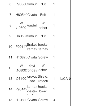
6
9P903803
Somun
Nut
1
7
BH605401
Cıvata
Bolt
1
W
W
8
Rondela
1
A108001
asher
9
NH605041
Somun
Nut
1
Braket,
Bracket,
10
9P901478
1
alternatör
alternator
11
SH108251
Cıvata
Screw
1
W
W
Yaylı
12
1
asher,
L108002
rondela
spring
Koruyucu
Shield,
13
K0E1008
(İPTAL/CANCEL)
1
sac
protector
Alternatör
Bracket,
14
9P901429
1
destek
lower
braketi
support
15
SH108301
Cıvata
Screw
3