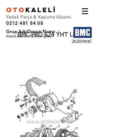
OTO
KALEL
İ
Yedek Parça & Kaporta Aksamı
0212 481 84 08
Grup Adı/Group Name :
BMC PRO 624 YHT LDT
Elektrik sistemi / Electrical system
2K207454C